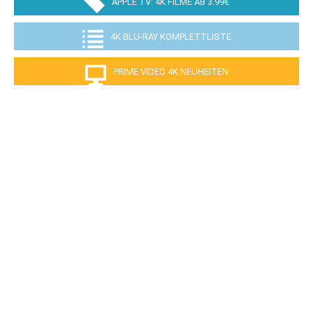
APPLE TV: 4K FILME AB 3.99€
4K BLU-RAY KOMPLETTLISTE
PRIME VIDEO 4K NEUHEITEN