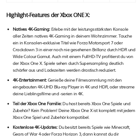
Highlight-Features der Xbox ONE X:
Natives 4K-Gaming:
Erlebe mit der leistungsstärksten Konsole
aller Zeiten natives 4K-Gaming in deinem Wohnzimmer. Tauche
ein in Konsolen-exklusive Titel wie Forza Motorsport 7 oder
Crackdown 3 in einer noch nie gesehenen Brillanz durch HDR und
Wide Colour Gamut. Auch mit einem FullHD-TV profitierst du von
der Xbox One X. Spiele sehen durch Supersampling deutlich
schärfer aus und Ladezeiten werden drastisch reduziert.
4K-Entertainment:
Genieße deine Filmesammlung mit den
eingebauten 4K-UHD Blu-ray Player in 4K und HDR, oder streame
deine Lieblingsfilme und -serien in 4K.
Teil der Xbox One Familie:
Du hast bereits Xbox One Spiele und
Zubehör? Kein Problem! Deine Xbox One X ist komplett mit jedem
Xbox One Spiel und Zubehör kompatibel.
Kostenlose 4K-Updates:
Du besitzt bereits Spiele wie Minecraft,
Gears of War 4 oder Forza Horizon 3, dann kannst du dir