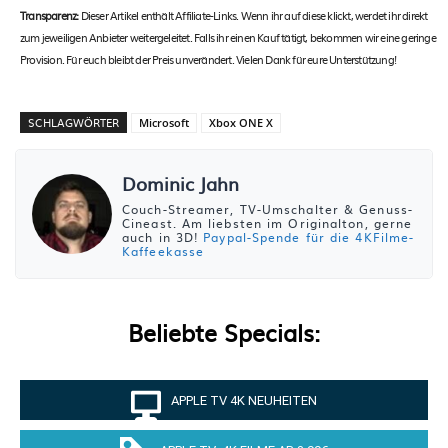
Transparenz:
Dieser Artikel enthält Affiliate-Links. Wenn ihr auf diese klickt, werdet ihr direkt
zum jeweiligen Anbieter weitergeleitet. Falls ihr einen Kauf tätigt, bekommen wir eine geringe
Provision. Für euch bleibt der Preis unverändert. Vielen Dank für eure Unterstützung!
SCHLAGWÖRTER
Microsoft
Xbox ONE X
Dominic Jahn
Couch-Streamer, TV-Umschalter & Genuss-
Cineast. Am liebsten im Originalton, gerne
auch in 3D!
Paypal-Spende für die 4KFilme-
Kaffeekasse
Beliebte Specials:
APPLE TV 4K NEUHEITEN