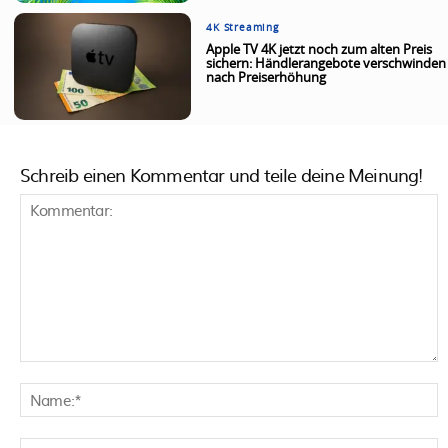
4K Streaming
Apple TV 4K jetzt noch zum alten Preis
sichern: Händlerangebote verschwinden
nach Preiserhöhung
Schreib einen Kommentar und teile deine Meinung!
Kommentar:
N
E