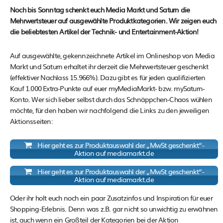
Noch bis Sonntag schenkt euch Media Markt und Saturn die
Mehrwertsteuer auf ausgewählte Produktkategorien. Wir zeigen euch
die beliebtesten Artikel der Technik- und Entertainment-Aktion!
Auf ausgewählte, gekennzeichnete Artikel im Onlineshop von Media
Markt und Saturn erhaltet ihr derzeit die Mehrwertsteuer geschenkt
(effektiver Nachlass 15.966%). Dazu gibt es für jeden qualifizierten
Kauf 1.000 Extra-Punkte auf euer myMediaMarkt- bzw. mySaturn-
Konto. Wer sich lieber selbst durch das Schnäppchen-Chaos wühlen
möchte, für den haben wir nachfolgend die Links zu den jeweiligen
Aktionsseiten:
Hier geht es zur Produktauswahl der „MwSt geschenkt“-
Aktion auf mediamarkt.de
Hier geht es zur Produktauswahl der „MwSt geschenkt“-
Aktion auf mediamarkt.de
Oder ihr holt euch noch ein paar Zusatzinfos und Inspiration für euer
Shopping-Erlebnis. Denn was z.B. gar nicht so unwichtig zu erwähnen
ist, auch wenn ein Großteil der Kategorien bei der Aktion