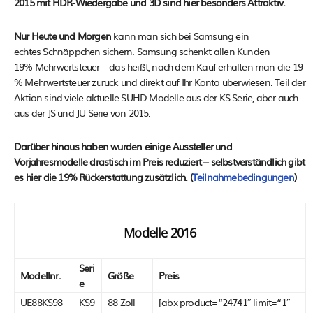
2015 mit HDR-Wiedergabe und 3D sind hier besonders Attraktiv.
Nur Heute und Morgen
kann man sich bei Samsung ein
echtes Schnäppchen sichern. Samsung schenkt allen Kunden
19% Mehrwertsteuer – das heißt, nach dem Kauf erhalten man die 19
% Mehrwertsteuer zurück und direkt auf Ihr Konto überwiesen. Teil der
Aktion sind viele aktuelle SUHD Modelle aus der KS Serie, aber auch
aus der JS und JU Serie von 2015.
Darüber hinaus haben wurden einige Aussteller und
Vorjahresmodelle drastisch im Preis reduziert – selbstverständlich gibt
es hier die 19% Rückerstattung zusätzlich. (
Teilnahmebedingungen
)
Modelle 2016
Seri
Modellnr.
Größe
Preis
e
UE88KS98
KS9
88 Zoll
[abx product=“24741″ limit=“1″