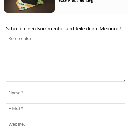
nach Preiserhöhung
Schreib einen Kommentar und teile deine Meinung!
Kommentar:
N
E
M
W