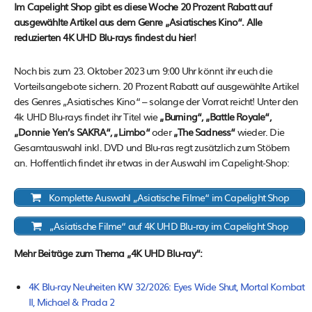
Im Capelight Shop gibt es diese Woche 20 Prozent Rabatt auf
ausgewählte Artikel aus dem Genre „Asiatisches Kino“. Alle
reduzierten 4K UHD Blu-rays findest du hier!
Noch bis zum 23. Oktober 2023 um 9:00 Uhr könnt ihr euch die
Vorteilsangebote sichern. 20 Prozent Rabatt auf ausgewählte Artikel
des Genres „Asiatisches Kino“ – solange der Vorrat reicht! Unter den
4k UHD Blu-rays findet ihr Titel wie
„Burning“, „Battle Royale“,
„Donnie Yen’s SAKRA“, „Limbo“
oder
„The Sadness“
wieder. Die
Gesamtauswahl inkl. DVD und Blu-ras regt zusätzlich zum Stöbern
an. Hoffentlich findet ihr etwas in der Auswahl im Capelight-Shop:
Komplette Auswahl „Asiatische Filme“ im Capelight Shop
„Asiatische Filme“ auf 4K UHD Blu-ray im Capelight Shop
Mehr Beiträge zum Thema „4K UHD Blu-ray“:
4K Blu-ray Neuheiten KW 32/2026: Eyes Wide Shut, Mortal Kombat
II, Michael & Prada 2