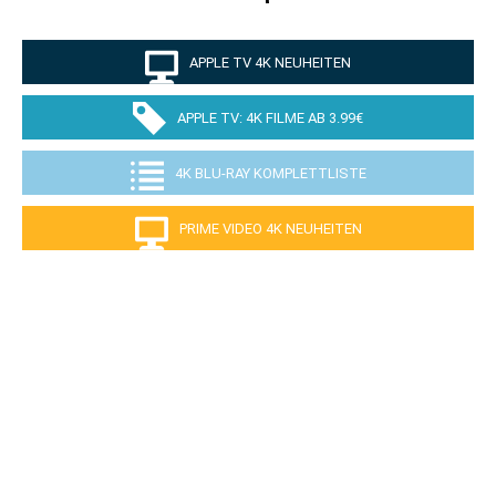
APPLE TV 4K NEUHEITEN
APPLE TV: 4K FILME AB 3.99€
4K BLU-RAY KOMPLETTLISTE
PRIME VIDEO 4K NEUHEITEN