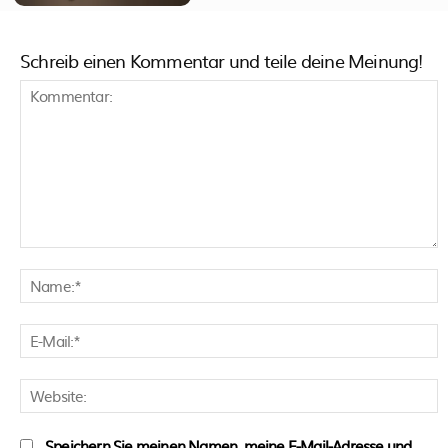
Schreib einen Kommentar und teile deine Meinung!
Kommentar:
N
E
M
W
Speichern Sie meinen Namen, meine E-Mail-Adresse und