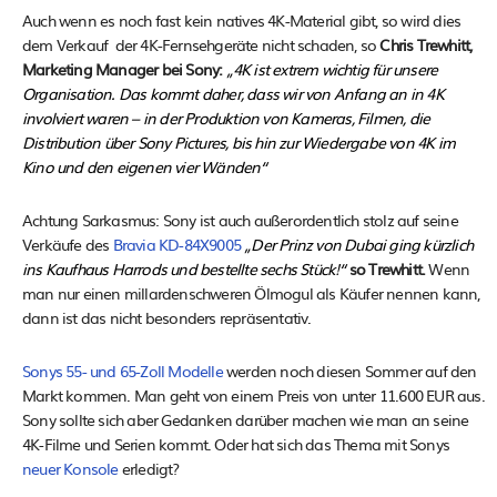
Auch wenn es noch fast kein natives 4K-Material gibt, so wird dies
dem Verkauf der 4K-Fernsehgeräte nicht schaden, so
Chris Trewhitt,
Marketing Manager bei Sony:
„4K ist extrem wichtig für unsere
Organisation. Das kommt daher, dass wir von Anfang an in 4K
involviert waren – in der Produktion von Kameras, Filmen, die
Distribution über Sony Pictures, bis hin zur Wiedergabe von 4K im
Kino und den eigenen vier Wänden“
Achtung Sarkasmus: Sony ist auch außerordentlich stolz auf seine
Verkäufe des
Bravia KD-84X9005
„Der Prinz von Dubai ging kürzlich
ins Kaufhaus Harrods und bestellte sechs Stück!“
so
Trewhitt.
Wenn
man nur einen millardenschweren Ölmogul als Käufer nennen kann,
dann ist das nicht besonders repräsentativ.
Sonys 55- und 65-Zoll Modelle
werden noch diesen Sommer auf den
Markt kommen. Man geht von einem Preis von unter 11.600 EUR aus.
Sony sollte sich aber Gedanken darüber machen wie man an seine
4K-Filme und Serien kommt. Oder hat sich das Thema mit Sonys
neuer Konsole
erledigt?