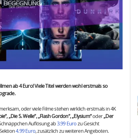
ilmen ab 4 Euro! Viele Titel werden wohl erstmals so
Upgrade.
rksam, oder viele Filme stehen wirklich erstmals in 4K
e“, „Die 5. Welle“, „Flash Gordon“, „Elysium“
oder
„Der
r Schnäppchen Auflösung ab
3.99 Euro
zu Gesicht
 Sektion
4.99 Euro
, zusätzlich zu weiteren Angeboten.