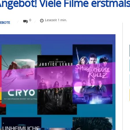
ngebot! Viele Filme erstmal
0
Lesezeit
1
min.
EBOTE