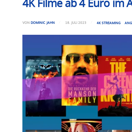
4K Filme ab 4 Euro im A
VON
DOMINIC JAHN
18. JULI 2023
4K STREAMING
ANG