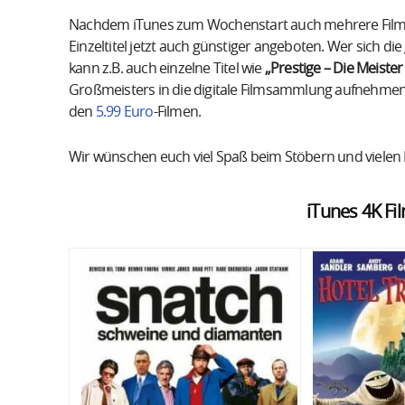
Nachdem iTunes zum Wochenstart auch mehrere Film-B
Einzeltitel jetzt auch günstiger angeboten. Wer sich d
kann z.B. auch einzelne Titel wie
„Prestige – Die Meister
Großmeisters in die digitale Filmsammlung aufnehmen. S
den
5.99 Euro
-Filmen.
Wir wünschen euch viel Spaß beim Stöbern und vielen 
iTunes 4K Fil