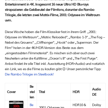
Entertainment in 4K. Insgesamt 16 neue Ultra HD Blu-rays
strapazieren die Geldbeutel der Filmfans, darunter die Rambo
Trilogie, die letzten zwei Matrix-Filme, 2001: Odyssee im Weltraum
uvm.
Diese Woche haben die Film-Klassiker fest in ihrem Griff. „2001:
Odyssee im Weltraum“, „Matrix: Reloaded“, „Rambo 1-3“, „The Fog –
Nebel des Grauens“, „Cliffhanger“, „Hook“ oder „Superman: Der
Film“ holen in der 4K/HDR-Version das Beste aus dem
„eingestaubten Filmmaterial“. Es mischen sich aber auch zwei
Neuheiten unter die Kultfilme: „Ocean’s 8“ und „The First Purge“.
Anbei findet ihr alle Titel inkl. Ausstattung (HDR+Audio) und natürlich
ein Link, wo es die Filme zu kaufen gibt 😉 Unser persönlicher Tipp:
Die Rambo Trilogie im Steelbook!
Be
Audio
Cover
stel
Titel
HDR
DE
len
Be
HDR10 &
Dolby
2001: Odyssee im