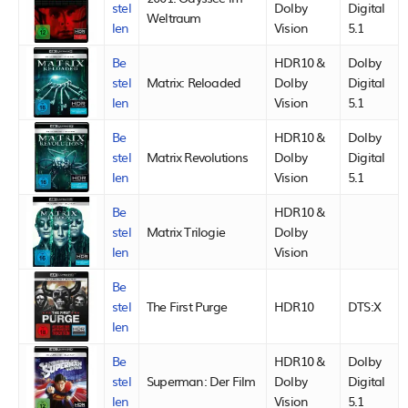
stel
Dolby
Digital
Weltraum
len
Vision
5.1
Be
HDR10 &
Dolby
stel
Matrix: Reloaded
Dolby
Digital
len
Vision
5.1
Be
HDR10 &
Dolby
stel
Matrix Revolutions
Dolby
Digital
len
Vision
5.1
Be
HDR10 &
stel
Matrix Trilogie
Dolby
len
Vision
Be
stel
The First Purge
HDR10
DTS:X
len
Be
HDR10 &
Dolby
stel
Superman: Der Film
Dolby
Digital
len
Vision
5.1