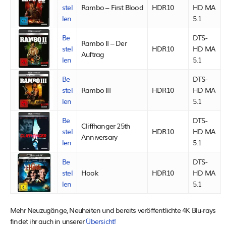
stel
Rambo – First Blood
HDR10
HD MA
len
5.1
Be
DTS-
Rambo II – Der
stel
HDR10
HD MA
Auftrag
len
5.1
Be
DTS-
stel
Rambo III
HDR10
HD MA
len
5.1
Be
DTS-
Cliffhanger 25th
stel
HDR10
HD MA
Anniversary
len
5.1
Be
DTS-
stel
Hook
HDR10
HD MA
len
5.1
Mehr Neuzugänge, Neuheiten und bereits veröffentlichte 4K Blu-rays
findet ihr auch in unserer
Übersicht!