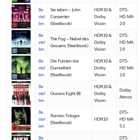
Be
Sie leben – John
HDR10 &
DTS-
stel
Carpenter
Dolby
HD MA
len
(Steelbook)
Vision
2.0
Be
HDR10 &
DTS-
The Fog – Nebel des
stel
Dolby
HD MA
Grauens (Steelbook)
len
Vision
2.0
Be
Die Fürsten der
HDR10 &
DTS-
stel
Dunkelheit
Dolby
HD MA
len
(Steelbook)
Vision
2.0
Be
HDR10 &
Dolby
stel
Oceans Eight (8)
Dolby
Atmos
len
Vision
Be
DTS-
Rambo Trilogie
stel
HDR10
HD MA
(Steelbook)
len
5.1
Be
DTS-