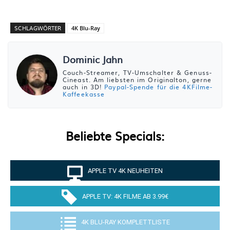
SCHLAGWÖRTER
4K Blu-Ray
Dominic Jahn
Couch-Streamer, TV-Umschalter & Genuss-
Cineast. Am liebsten im Originalton, gerne
auch in 3D!
Paypal-Spende für die 4KFilme-
Kaffeekasse
Beliebte Specials:
APPLE TV 4K NEUHEITEN
APPLE TV: 4K FILME AB 3.99€
4K BLU-RAY KOMPLETTLISTE