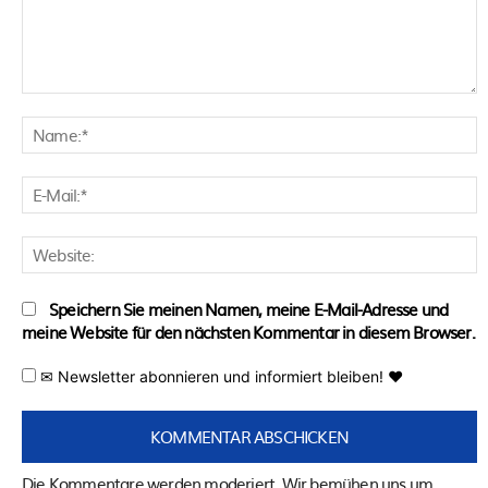
Kommentar:
N
E
M
W
Speichern Sie meinen Namen, meine E-Mail-Adresse und
meine Website für den nächsten Kommentar in diesem Browser.
✉ Newsletter abonnieren und informiert bleiben! ♥
Die Kommentare werden moderiert. Wir bemühen uns um