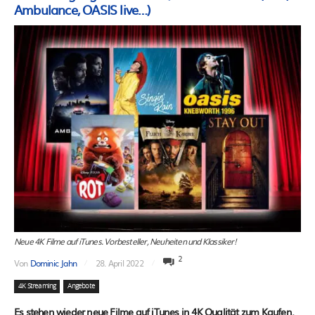
Ambulance, OASIS live…)
Neue 4K Filme auf iTunes. Vorbesteller, Neuheiten und Klassiker!
2
Von
Dominic Jahn
28. April 2022
4K Streaming
Angebote
Es stehen wieder neue Filme auf iTunes in 4K Qualität zum Kaufen,