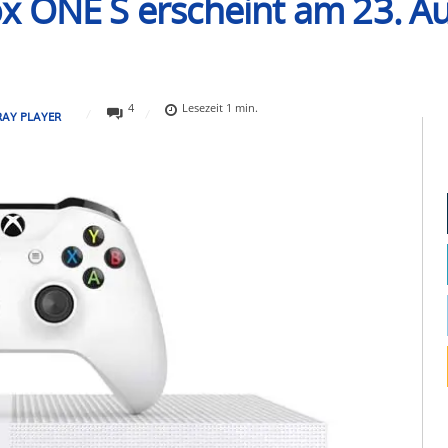
 ONE S erscheint am 23. Au
4
Lesezeit
1
min.
RAY PLAYER