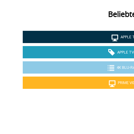
Beliebt
APPLE 
APPLE TV
4K BLU-R
PRIME V