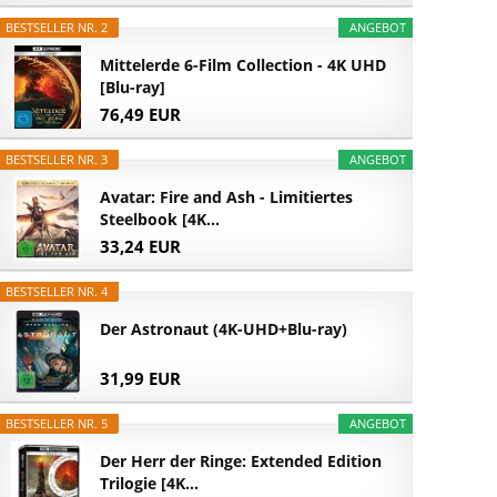
BESTSELLER NR. 2
ANGEBOT
Mittelerde 6-Film Collection - 4K UHD
[Blu-ray]
76,49 EUR
BESTSELLER NR. 3
ANGEBOT
Avatar: Fire and Ash - Limitiertes
Steelbook [4K...
33,24 EUR
BESTSELLER NR. 4
Der Astronaut (4K-UHD+Blu-ray)
31,99 EUR
BESTSELLER NR. 5
ANGEBOT
Der Herr der Ringe: Extended Edition
Trilogie [4K...