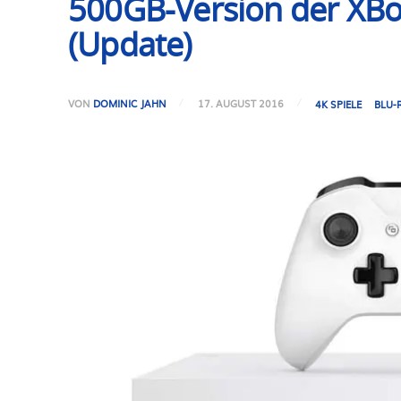
500GB-Version der XBox
(Update)
VON
DOMINIC JAHN
17. AUGUST 2016
4K SPIELE
BLU-