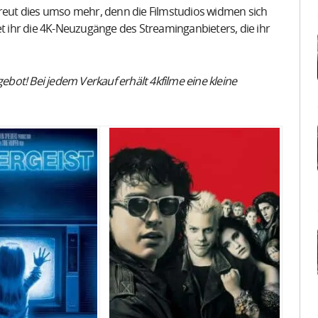
 freut dies umso mehr, denn die Filmstudios widmen sich
et ihr die 4K-Neuzugänge des Streaminganbieters, die ihr
gebot! Bei jedem Verkauf erhält 4kfilme eine kleine