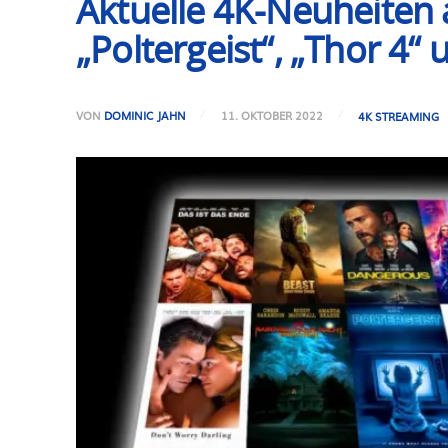
Aktuelle 4K-Neuheiten a
„Poltergeist“, „Thor 4“ 
VON
DOMINIC JAHN
11. OKTOBER 2022
4K STREAMING