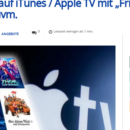
uf iTunes / Apple TV mit „Fri
uvm.
0
Lesezeit
weniger als 1
min.
ANGEBOTE