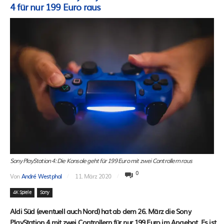
4 für nur 199 Euro raus
Sony PlayStation 4: Die Konsole geht für 199 Euro mit zwei Controllern raus
0
Von
André Westphal
11. März 2020
4K Spiele
Sony
Aldi Süd (eventuell auch Nord) hat ab dem 26. März die Sony
PlayStation 4 mit zwei Controllern für nur 199 Euro im Angebot. Es ist