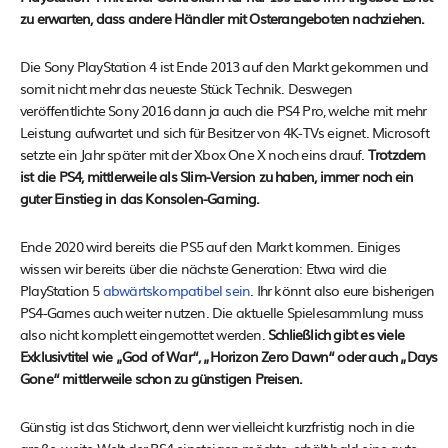
zu erwarten, dass andere Händler mit Osterangeboten nachziehen.
Die Sony PlayStation 4 ist Ende 2013 auf den Markt gekommen und
somit nicht mehr das neueste Stück Technik. Deswegen
veröffentlichte Sony 2016 dann ja auch die PS4 Pro, welche mit mehr
Leistung aufwartet und sich für Besitzer von 4K-TVs eignet. Microsoft
setzte ein Jahr später mit der Xbox One X noch eins drauf.
Trotzdem
ist die PS4, mittlerweile als Slim-Version zu haben, immer noch ein
guter Einstieg in das Konsolen-Gaming.
Ende 2020 wird bereits die PS5 auf den Markt kommen. Einiges
wissen wir bereits über die nächste Generation: Etwa wird die
PlayStation 5
abwärtskompatibel sein
. Ihr könnt also eure bisherigen
PS4-Games auch weiter nutzen. Die aktuelle Spielesammlung muss
also nicht komplett eingemottet werden.
Schließlich gibt es viele
Exklusivtitel wie „God of War“, „Horizon Zero Dawn“ oder auch „Days
Gone“ mittlerweile schon zu günstigen Preisen.
Günstig ist das Stichwort, denn wer vielleicht kurzfristig noch in die
große, weite Welt der PS4 einsteigen möchte, erhält bald eine gute