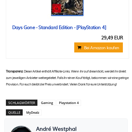
Days Gone - Standard Edition - [PlayStation 4]
29,49 EUR
Bei Amazon kaufen
Transparenz:
Dieser Artikel enthält Affiliate-Links. Wenn ihr auf diese klickt, werdet ihr direkt
zum jeweiligen Anbieter weitergeleitet. Falls ihr einen Kauf tätigt, bekommen wir eine geringe
Provision. Für euch bleibt der Preis unverändert. Vielen Dank für eure Unterstützung!
SCHLAGWÖRTER
Gaming
Playstation 4
QUELLE
MyDealz
André Westphal