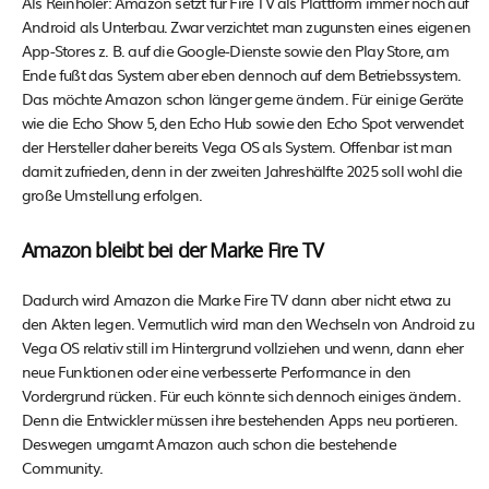
Als Reinholer: Amazon setzt für Fire TV als Plattform immer noch auf
Android als Unterbau. Zwar verzichtet man zugunsten eines eigenen
App-Stores z. B. auf die Google-Dienste sowie den Play Store, am
Ende fußt das System aber eben dennoch auf dem Betriebssystem.
Das möchte Amazon schon länger gerne ändern. Für einige Geräte
wie die Echo Show 5, den Echo Hub sowie den Echo Spot verwendet
der Hersteller daher bereits Vega OS als System. Offenbar ist man
damit zufrieden, denn in der zweiten Jahreshälfte 2025 soll wohl die
große Umstellung erfolgen.
Amazon bleibt bei der Marke Fire TV
Dadurch wird Amazon die Marke Fire TV dann aber nicht etwa zu
den Akten legen. Vermutlich wird man den Wechseln von Android zu
Vega OS relativ still im Hintergrund vollziehen und wenn, dann eher
neue Funktionen oder eine verbesserte Performance in den
Vordergrund rücken. Für euch könnte sich dennoch einiges ändern.
Denn die Entwickler müssen ihre bestehenden Apps neu portieren.
Deswegen umgarnt Amazon auch schon die bestehende
Community.