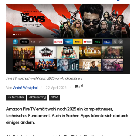
Fire TV wird sich wohl noch 2025 von Android lösen.
6
Von
André Westphal
22. April 2025
4K Fernseher
4K Streaming
NEWS
Amazon Fire TV erhält wohl noch 2025 ein komplett neues,
technisches Fundament. Auch in Sachen Apps könnte sich dadurch
einiges ändern.