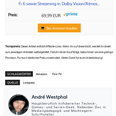
Fi 6 sowie Streaming in Dolby Vision/Atmos...
69,99 EUR
Bei Amazon kaufen
Transparenz:
Dieser Artikel enthält Affiliate-Links. Wenn ihr auf diese klickt, werdet ihr direkt
zum jeweiligen Anbieter weitergeleitet. Falls ihr einen Kauf tätigt, bekommen wir eine geringe
Provision. Für euch bleibt der Preis unverändert. Vielen Dank für eure Unterstützung!
SCHLAGWÖRTER
Amazon
Fire TV
QUELLE
Lowpass
André Westphal
Hauptberuflich hilfsbereiter Technik-,
Games- und Serien-Geek. Nebenbei Doc in
Medienpädagogik und Möchtegern-
Schriftsteller.