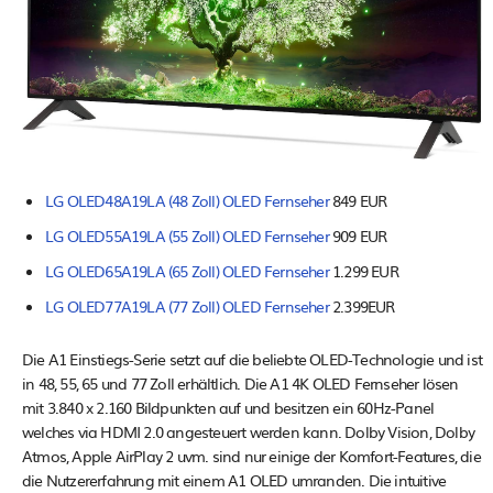
LG OLED48A19LA (48 Zoll) OLED Fernseher
849 EUR
LG OLED55A19LA (55 Zoll) OLED Fernseher
909 EUR
LG OLED65A19LA (65 Zoll) OLED Fernseher
1.299 EUR
LG OLED77A19LA (77 Zoll) OLED Fernseher
2.399EUR
Die A1 Einstiegs-Serie setzt auf die beliebte OLED-Technologie und ist
in 48, 55, 65 und 77 Zoll erhältlich. Die A1 4K OLED Fernseher lösen
mit 3.840 x 2.160 Bildpunkten auf und besitzen ein 60Hz-Panel
welches via HDMI 2.0 angesteuert werden kann. Dolby Vision, Dolby
Atmos, Apple AirPlay 2 uvm. sind nur einige der Komfort-Features, die
die Nutzererfahrung mit einem A1 OLED umranden. Die intuitive