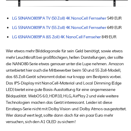
LG 50NANO809PA TV (50 Zoll) 4K NanoCell Fernseher
549 EUR
LG 55NANO809PA TV (55 Zoll) 4K NanoCell Fernseher
649 EUR
LG 65NANO809PA (65 Zoll) 4K NanoCell Fernseher
849 EUR
Wer etwas mehr Bilddiagonale für sein Geld benötigt, sowie etwas
mehr Leuchtkraft bei großflächigen, hellen Darstellungen, der sollte
die NANO80-Serie etwas genauer unter die Lupe nehmen. Amazon
unterbietet hier auch die Mitbewerber beim 50 und 55 Zoll-Modell,
das 65 Zoll-Gerät schrammt dabei nur knapp am Bestpreis vorbei.
Das IPS-Display mit NanoCell-Material und Local Dimming (Edge
LED) bietet eine gute Basis-Ausstattung für eine angemessene
Bildqualität. WebOS 6.0, HDR10, HLG, AirPlay 2 und viele weitere
Technologien machen das Gerät interessant. Leider ist diese
Einstiegs-Serie nicht mit Dolby Vision und Dolby Atmos ausgestattet.
Wer darauf wert legt, sollte dann doch für ein paar Euro mehr
versuchen, sich den A1 OLED zu sichern!