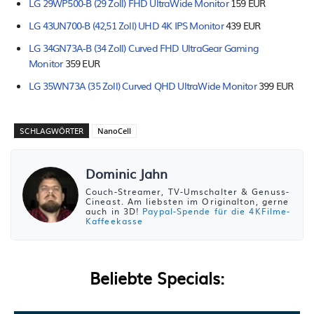
LG 29WP500-B (29 Zoll) FHD UltraWide Monitor
159 EUR
LG 43UN700-B (42,51 Zoll) UHD 4K IPS Monitor
439 EUR
LG 34GN73A-B (34 Zoll) Curved FHD UltraGear Gaming
Monitor
359 EUR
LG 35WN73A (35 Zoll) Curved QHD UltraWide Monitor
399 EUR
SCHLAGWÖRTER
NanoCell
Dominic Jahn
Couch-Streamer, TV-Umschalter & Genuss-
Cineast. Am liebsten im Originalton, gerne
auch in 3D!
Paypal-Spende für die 4KFilme-
Kaffeekasse
Beliebte Specials: