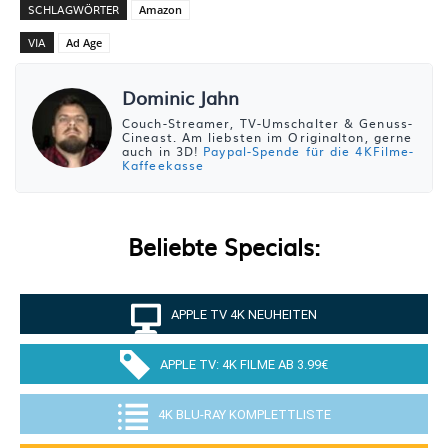
SCHLAGWÖRTER
Amazon
VIA
Ad Age
Dominic Jahn
Couch-Streamer, TV-Umschalter & Genuss-
Cineast. Am liebsten im Originalton, gerne
auch in 3D!
Paypal-Spende für die 4KFilme-
Kaffeekasse
Beliebte Specials:
APPLE TV 4K NEUHEITEN
APPLE TV: 4K FILME AB 3.99€
4K BLU-RAY KOMPLETTLISTE