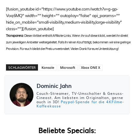
[fusion_youtube id=“https://www.youtube.com/watch?v=g-gp-
Voq6MQ“ width=““ height=““ autoplay=“false“ api_params=““
hide_on_mobile=“small-visibility,medium-visibility,large-visibility“
class=““][/fusion_youtube]
Transparenz:
Dieser Artikel enthält Affiliate-Links. Wenn ihr auf diese klickt, werdet ihr direkt
zum jeweiligen Anbieter weitergeleitet. Falls ihr einen Kauf tätigt, bekommen wir eine geringe
Provision. Für euch bleibt der Preis unverändert. Vielen Dank für eure Unterstützung!
SCHLAGWÖRTER
Konsole
Microsoft
Xbox ONE X
Dominic Jahn
Couch-Streamer, TV-Umschalter & Genuss-
Cineast. Am liebsten im Originalton, gerne
auch in 3D!
Paypal-Spende für die 4KFilme-
Kaffeekasse
Beliebte Specials: