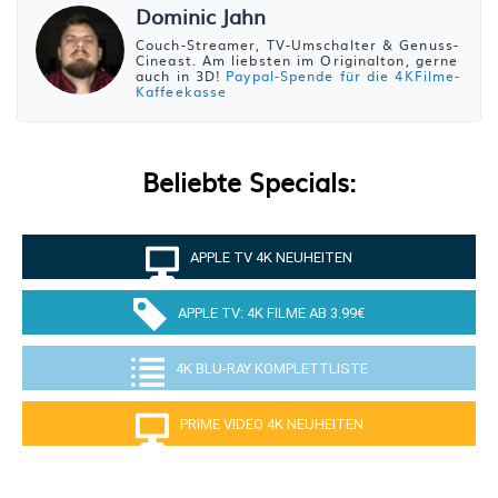
Dominic Jahn
Couch-Streamer, TV-Umschalter & Genuss-
Cineast. Am liebsten im Originalton, gerne
auch in 3D!
Paypal-Spende für die 4KFilme-
Kaffeekasse
Beliebte Specials:
APPLE TV 4K NEUHEITEN
APPLE TV: 4K FILME AB 3.99€
4K BLU-RAY KOMPLETTLISTE
PRIME VIDEO 4K NEUHEITEN