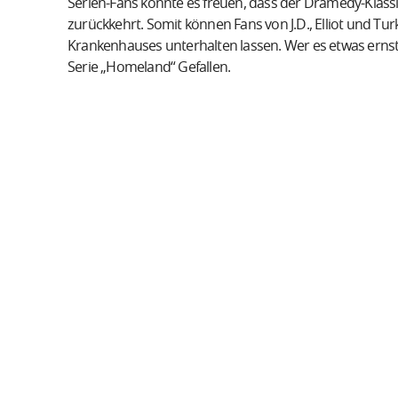
Serien-Fans könnte es freuen, dass der Dramedy-Klassi
zurückkehrt. Somit können Fans von J.D., Elliot und T
Krankenhauses unterhalten lassen. Wer es etwas ernster 
Serie „Homeland“ Gefallen.