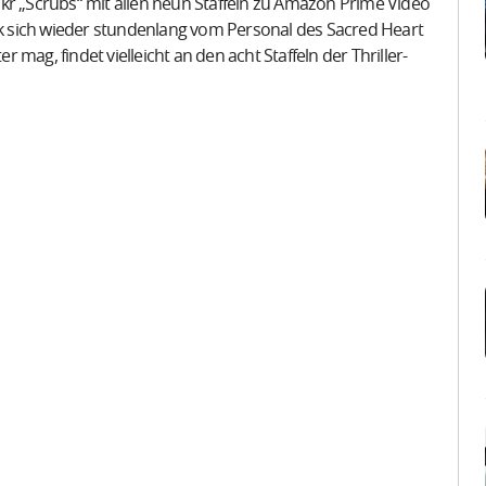
kr „Scrubs“ mit allen neun Staffeln zu Amazon Prime Video
urk sich wieder stundenlang vom Personal des Sacred Heart
mag, findet vielleicht an den acht Staffeln der Thriller-