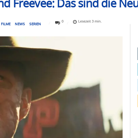
 Freevee: Das sind die Neu
0
Lesezeit
3
min.
FILME
NEWS
SERIEN