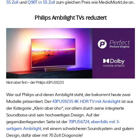
55 Zoll
und
Q90T in 55 Zoll
zum gleichen Preis wie MediaMarkt.de an.
Philips Ambilight TVs reduziert
Klein aber fein – der Philips 43PUS9235
Wer auf Philips und deren Ambilight steht, der bekommt heute zwei
Modelle präsentiert. Der
43PUS9235 4K HDR TV mit Ambilight
ist aus
der Kategorie „Klein aber oho“, vor allem durch seine integrierte
Soundbase und sein hochwertiges Design. Auf der
gegenüberliegenden Seite ist der
70PUS6724, ebenfalls mit 3-
seitigem Ambilight
, mit einem schwächeren Soundsystem und gutem
Design, dafür aber mit 70 Zoll Diagonale!