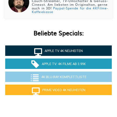
Couch-Streamer, TV-Umschalter & Genuss-
Cineast. Am liebsten im Originalton, gerne
auch in 3D!
Paypal-Spende für die 4KFilme-
Kaffeekasse
Beliebte Specials:
APPLE TV 4K NEUHEITEN
APPLE TV: 4K FILME AB 3.99€
4K BLU-RAY KOMPLETTLISTE
PRIME VIDEO 4K NEUHEITEN