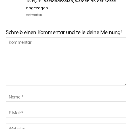
1899,- €. Versandkosten, werden an der Kasse
abgezogen.
Antworten
Schreib einen Kommentar und teile deine Meinung!
Kommentar:
N
E
M
W