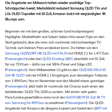
Die Angebote am Mittwoch halten wieder unzählige Top-
Schnäppchen bereit: MediaMarkt reduziert Samsung QLED TVs und
LGs OLED-Topseller mit 65 Zoll, Amazon lockt mit vergünstigten 4K
Blu-rays uvm.
Beginnen wir mit den großen, schönen (und hochpreisigen)
Highlights. MediaMarkt und Saturn haben ihre neuen Flyer an den
Start gebracht, über die man sich nochmals mit hochwertiger TV-
Technik zum kleinen Preis eindecken kann. Da hätten wir den
Samsung GQ55Q90T (4K QLED mit FALD)
mit HDMI 2.1 für 1.477 Euro
(
Preisvergleich
) oder den
QLED-Einstieg Q60T
, ebenfalls mit 55 Zoll,
für nur 733 Euro – dafür nur mit 50Hz-Panel und Edge-LED
(
Preisvergleich
). Vom Mitbewerber LG gibt es den
OLED65CX9LA 65
Zoll 4K OLED
mit vier HDMI 2.1-Eingängen zum derzeitigen Tiefpreis
von 1.999 Euro. Nur im November war das Modell etwas günstiger
(
Preisvergleich
). Jetzt habt ihr nochmals die Chance euch einen der
beliebtesten OLED-TVs 2020 zu sichern. Mit einem sehr guten
Preis/Leistungsverhältnis wäre noch der
GU55TU8079 55 Zoll 4K TV
von Samsung für 499 Euro
zu erwähnen (
Preisvergleich
). Die QLED-
Angebote hat Amazon.de übrigens kopiert und bietet den
Q60T mit