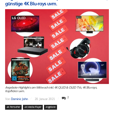
günstige 4K Blu-rays uvm.
Angebote-Highlights am Mittwoch inkl. 4K QLED & OLED TVs, 4K Blu-rays,
Kopfhörer uvm.
2
Von
Dominic Jahn
20. Januar 2021
4K Fernseher
4K Media Player
Angebote