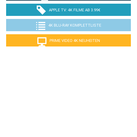
APPLE TV: 4K FILME AB 3.99€
4K BLU-RAY KOMPLETTLISTE
PRIME VIDEO 4K NEUHEITEN