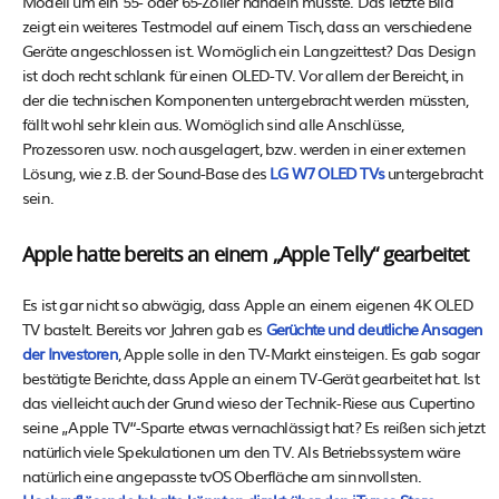
Modell um ein 55- oder 65-Zöller handeln müsste. Das letzte Bild
zeigt ein weiteres Testmodel auf einem Tisch, dass an verschiedene
Geräte angeschlossen ist. Womöglich ein Langzeittest? Das Design
ist doch recht schlank für einen OLED-TV. Vor allem der Bereicht, in
der die technischen Komponenten untergebracht werden müssten,
fällt wohl sehr klein aus. Womöglich sind alle Anschlüsse,
Prozessoren usw. noch ausgelagert, bzw. werden in einer externen
Lösung, wie z.B. der Sound-Base des
LG W7 OLED TVs
untergebracht
sein.
Apple hatte bereits an einem „Apple Telly“ gearbeitet
Es ist gar nicht so abwägig, dass Apple an einem eigenen 4K OLED
TV bastelt. Bereits vor Jahren gab es
Gerüchte und deutliche Ansagen
der Investoren
, Apple solle in den TV-Markt einsteigen. Es gab sogar
bestätigte Berichte, dass Apple an einem TV-Gerät gearbeitet hat. Ist
das vielleicht auch der Grund wieso der Technik-Riese aus Cupertino
seine „Apple TV“-Sparte etwas vernachlässigt hat? Es reißen sich jetzt
natürlich viele Spekulationen um den TV. Als Betriebssystem wäre
natürlich eine angepasste tvOS Oberfläche am sinnvollsten.