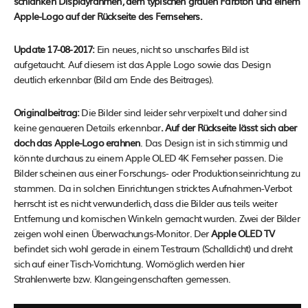
schlanken Displayrahmen, dem typischen grauen Farbton und einem
Apple-Logo auf der Rückseite des Fernsehers.
Update 17-08-2017:
Ein neues, nicht so unscharfes Bild ist
aufgetaucht. Auf diesem ist das Apple Logo sowie das Design
deutlich erkennbar (Bild am Ende des Beitrages).
Originalbeitrag:
Die Bilder sind leider sehr verpixelt und daher sind
keine genaueren Details erkennbar
. Auf der Rückseite lässt sich aber
doch das Apple-Logo erahnen
. Das Design ist in sich stimmig und
könnte durchaus zu einem Apple OLED 4K Fernseher passen. Die
Bilder scheinen aus einer Forschungs- oder Produktionseinrichtung zu
stammen. Da in solchen Einrichtungen stricktes Aufnahmen-Verbot
herrscht ist es nicht verwunderlich, dass die Bilder aus teils weiter
Entfernung und komischen Winkeln gemacht wurden. Zwei der Bilder
zeigen wohl einen Überwachungs-Monitor. Der
Apple OLED TV
befindet sich wohl gerade in einem Testraum (Schalldicht) und dreht
sich auf einer Tisch-Vorrichtung. Womöglich werden hier
Strahlenwerte bzw. Klangeingenschaften gemessen.