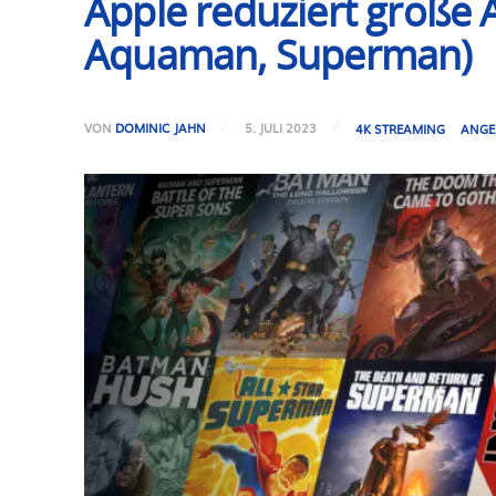
Apple reduziert große
Aquaman, Superman)
VON
DOMINIC JAHN
5. JULI 2023
4K STREAMING
ANGE