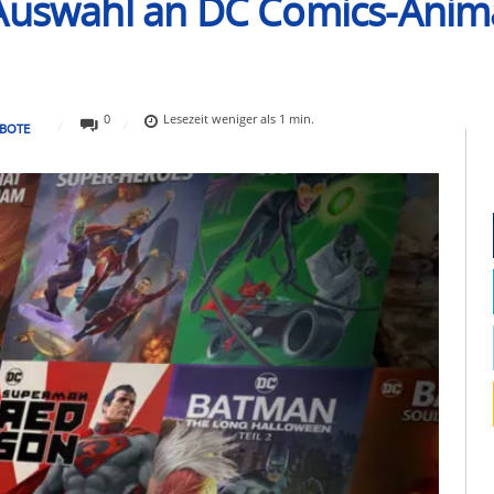
 Auswahl an DC Comics-Anim
0
Lesezeit
weniger als 1
min.
BOTE