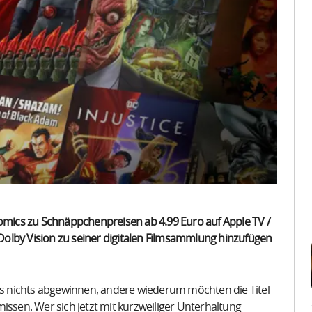
Comics zu Schnäppchenpreisen ab 4.99 Euro auf Apple TV /
olby Vision zu seiner digitalen Filmsammlung hinzufügen
s nichts abgewinnen, andere wiederum möchten die Titel
issen. Wer sich jetzt mit kurzweiliger Unterhaltung