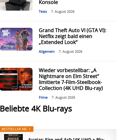
Konsole
Tests
7. August 2026
Grand Theft Auto VI (GTA VI):
Netflix zeigt bald einen
„Extended Look“
Allgemein
7. August 2026
Wieder vorbestellbar: „A
Nightmare on Elm Street“
limitierte 7-Film-Steelbook-
Collection (4K UHD Blu-ray)
Filme
7. August 2026
Beliebte 4K Blu-rays
BESTSELLER NR. 1
Avatar: Fire and Ash [4K UHD + Blu-