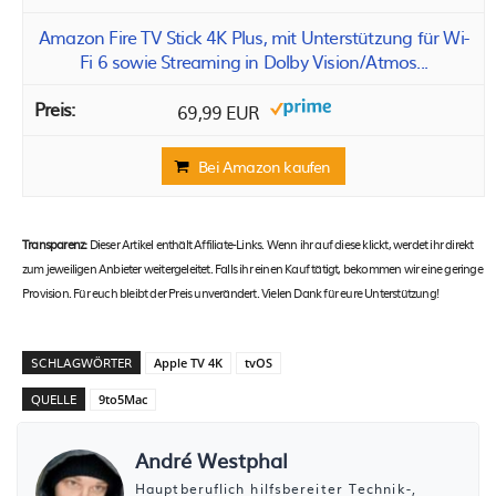
Amazon Fire TV Stick 4K Plus, mit Unterstützung für Wi-
Fi 6 sowie Streaming in Dolby Vision/Atmos...
69,99 EUR
Bei Amazon kaufen
Transparenz:
Dieser Artikel enthält Affiliate-Links. Wenn ihr auf diese klickt, werdet ihr direkt
zum jeweiligen Anbieter weitergeleitet. Falls ihr einen Kauf tätigt, bekommen wir eine geringe
Provision. Für euch bleibt der Preis unverändert. Vielen Dank für eure Unterstützung!
SCHLAGWÖRTER
Apple TV 4K
tvOS
QUELLE
9to5Mac
André Westphal
Hauptberuflich hilfsbereiter Technik-,