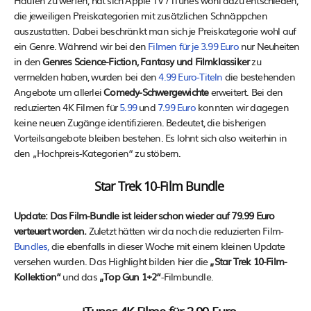
die jeweiligen Preiskategorien mit zusätzlichen Schnäppchen
auszustatten. Dabei beschränkt man sich je Preiskategorie wohl auf
ein Genre. Während wir bei den
Filmen für je 3.99 Euro
nur Neuheiten
in den
Genres Science-Fiction, Fantasy und Filmklassiker
zu
vermelden haben, wurden bei den
4.99 Euro-Titeln
die bestehenden
Angebote um allerlei
Comedy-Schwergewichte
erweitert. Bei den
reduzierten 4K Filmen für
5.99
und
7.99 Euro
konnten wir dagegen
keine neuen Zugänge identifizieren. Bedeutet, die bisherigen
Vorteilsangebote bleiben bestehen. Es lohnt sich also weiterhin in
den „Hochpreis-Kategorien“ zu stöbern.
Star Trek 10-Film Bundle
Update: Das Film-Bundle ist leider schon wieder auf 79.99 Euro
verteuert worden.
Zuletzt hätten wir da noch die reduzierten Film-
Bundles,
die ebenfalls in dieser Woche mit einem kleinen Update
versehen wurden. Das Highlight bilden hier die
„Star Trek 10-Film-
Kollektion“
und das
„Top Gun 1+2“
-Filmbundle.