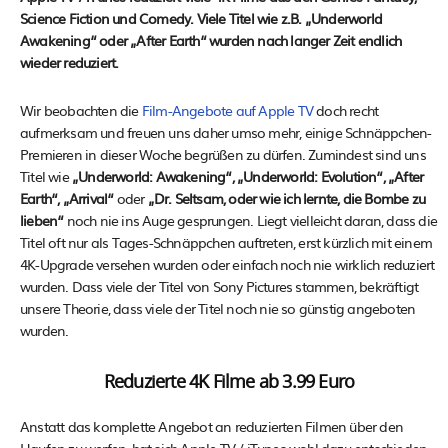
Science Fiction und Comedy. Viele Titel wie z.B. „Underworld
Awakening“ oder „After Earth“ wurden nach langer Zeit endlich
wieder reduziert.
Wir beobachten die
Film-Angebote auf Apple TV
doch recht
aufmerksam und freuen uns daher umso mehr, einige Schnäppchen-
Premieren in dieser Woche begrüßen zu dürfen. Zumindest sind uns
Titel wie
„Underworld: Awakening“, „Underworld: Evolution“, „After
Earth“, „Arrival“
oder
„Dr. Seltsam, oder wie ich lernte, die Bombe zu
lieben“
noch nie ins Auge gesprungen. Liegt vielleicht daran, dass die
Titel oft nur als Tages-Schnäppchen auftreten, erst kürzlich mit einem
4K-Upgrade versehen wurden oder einfach noch nie wirklich reduziert
wurden. Dass viele der Titel von Sony Pictures stammen, bekräftigt
unsere Theorie, dass viele der Titel noch nie so günstig angeboten
wurden.
Reduzierte 4K Filme ab 3.99 Euro
Anstatt das komplette Angebot an reduzierten Filmen über den
Haufen zu werfen, hat sich Apple TV / iTunes wohl dazu entschieden,