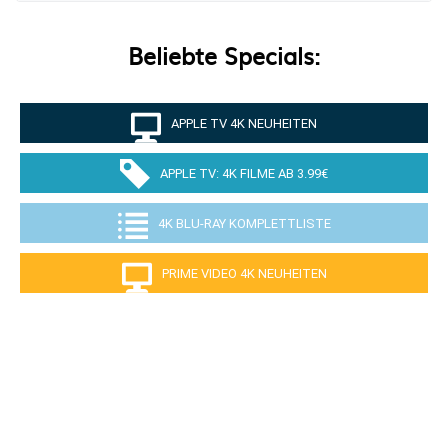
Beliebte Specials:
APPLE TV 4K NEUHEITEN
APPLE TV: 4K FILME AB 3.99€
4K BLU-RAY KOMPLETTLISTE
PRIME VIDEO 4K NEUHEITEN