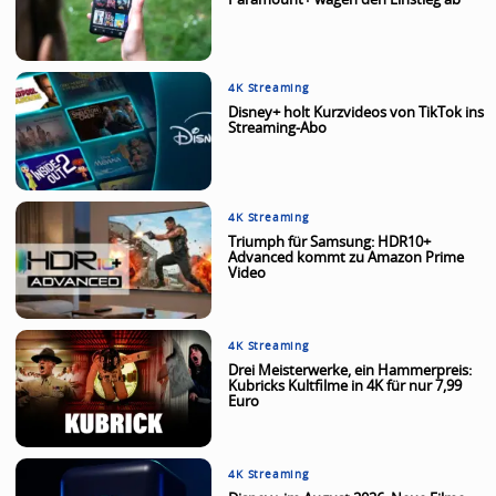
Paramount+ wägen den Einstieg ab
4K Streaming
Disney+ holt Kurzvideos von TikTok ins
Streaming-Abo
4K Streaming
Triumph für Samsung: HDR10+
Advanced kommt zu Amazon Prime
Video
4K Streaming
Drei Meisterwerke, ein Hammerpreis:
Kubricks Kultfilme in 4K für nur 7,99
Euro
4K Streaming