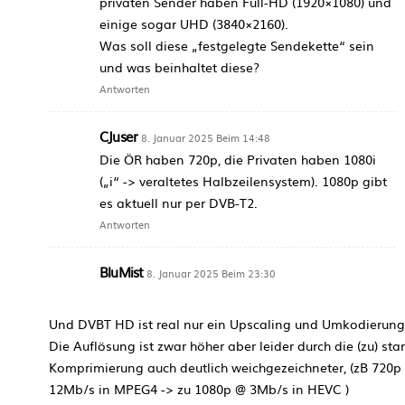
privaten Sender haben Full-HD (1920×1080) und
einige sogar UHD (3840×2160).
Was soll diese „festgelegte Sendekette“ sein
und was beinhaltet diese?
Antworten
CJuser
8. Januar 2025 Beim 14:48
Die ÖR haben 720p, die Privaten haben 1080i
(„i“ -> veraltetes Halbzeilensystem). 1080p gibt
es aktuell nur per DVB-T2.
Antworten
BluMist
8. Januar 2025 Beim 23:30
Und DVBT HD ist real nur ein Upscaling und Umkodierun
Die Auflösung ist zwar höher aber leider durch die (zu) sta
Komprimierung auch deutlich weichgezeichneter, (zB 720p
12Mb/s in MPEG4 -> zu 1080p @ 3Mb/s in HEVC )