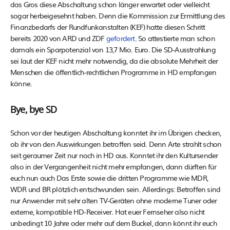
das Gros diese Abschaltung schon länger erwartet oder vielleicht
sogar herbeigesehnt haben. Denn die Kommission zur Ermittlung des
Finanzbedarfs der Rundfunkanstalten (KEF) hatte diesen Schritt
bereits 2020 von ARD und ZDF
gefordert
. So attestierte man schon
damals ein Sparpotenzial von 13,7 Mio. Euro. Die SD-Ausstrahlung
sei laut der KEF nicht mehr notwendig, da die absolute Mehrheit der
Menschen die öffentlich-rechtlichen Programme in HD empfangen
könne.
Bye, bye SD
Schon vor der heutigen Abschaltung konntet ihr im Übrigen checken,
ob ihr von den Auswirkungen betroffen seid. Denn Arte strahlt schon
seit geraumer Zeit nur noch in HD aus. Konntet ihr den Kultursender
also in der Vergangenheit nicht mehr empfangen, dann dürften für
euch nun auch Das Erste sowie die dritten Programme wie MDR,
WDR und BR plötzlich entschwunden sein. Allerdings: Betroffen sind
nur Anwender mit sehr alten TV-Geräten ohne moderne Tuner oder
externe, kompatible HD-Receiver. Hat euer Fernseher also nicht
unbedingt 10 Jahre oder mehr auf dem Buckel, dann könnt ihr euch