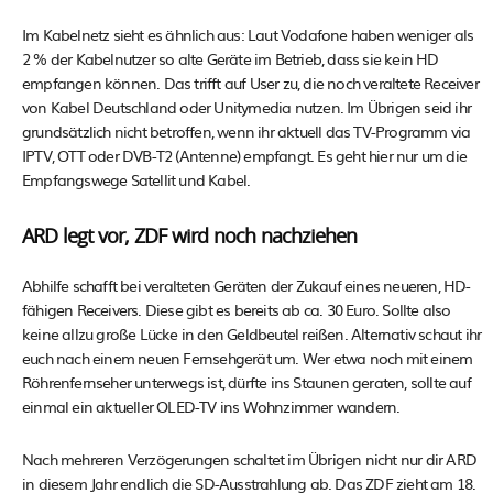
Im Kabelnetz sieht es ähnlich aus: Laut Vodafone haben weniger als
2 % der Kabelnutzer so alte Geräte im Betrieb, dass sie kein HD
empfangen können. Das trifft auf User zu, die noch veraltete Receiver
von Kabel Deutschland oder Unitymedia nutzen. Im Übrigen seid ihr
grundsätzlich nicht betroffen, wenn ihr aktuell das TV-Programm via
IPTV, OTT oder DVB-T2 (Antenne) empfangt. Es geht hier nur um die
Empfangswege Satellit und Kabel.
ARD legt vor, ZDF wird noch nachziehen
Abhilfe schafft bei veralteten Geräten der Zukauf eines neueren, HD-
fähigen Receivers. Diese gibt es bereits ab ca. 30 Euro. Sollte also
keine allzu große Lücke in den Geldbeutel reißen. Alternativ schaut ihr
euch nach einem neuen Fernsehgerät um. Wer etwa noch mit einem
Röhrenfernseher unterwegs ist, dürfte ins Staunen geraten, sollte auf
einmal ein aktueller OLED-TV ins Wohnzimmer wandern.
Nach mehreren Verzögerungen schaltet im Übrigen nicht nur dir ARD
in diesem Jahr endlich die SD-Ausstrahlung ab. Das ZDF zieht am 18.