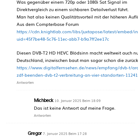
Was gegenüber einem 720p oder 1080i Sat Signal im
Direktvergleich zu einem sichbaren Detailverlust führt.
Man hat also keinen Qualitätsvorteil mit der höheren Auf
Aus dem Compterbase Forum
https://cdn.knightlab.com/libs/juxtapose/latest/embed/i
uid=45f7be48-5c76-11ec-abb7-b9a7ff2ee17c
Diesen DVB-T2 HD HEVC Blödsinn macht weltweit auch nu
Deutschland, inzwischen baut man sogar schon die zurüc
https://www.digitalfernsehen.de/news/empfang/dvb-t/ar
zdf-beenden-dvb-t2-verbreitung-an-vier-standorten-11241
Antworten
Michbeck
10. Januar 2025 Beim 18:09
Das ist keine Antwort auf meine Frage.
Antworten
Gregor
7. Januar 2025 Beim 17:28