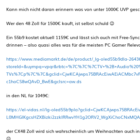
Kann mich nicht daran erinnern was von unter 1000€ UVP gesc
Wer den 48 Zoll für 1500€ kauft, ist selbst schuld 😉
Ein 55b9 kostet aktuell 1159€ und lässt sich auch mit Free-Syn
drinnen – also quasi alles was für die meisten PC Gamer Releva
https://www.mediamarkt.de/de/product/_lg-oled55b9dla-2643
storeId=&uympq=vpqr&rbtc=%7C%7C%7CTV+%2B+Audio%20
TVs%7Cp%7C%7C&gclid=CjwKCAjwps75BRAcEiwAEiACMbc7vR
c1hoCS8wQAvD_BwE&gclsrc=aw.ds
in den NL für 1049€:
https://el-vidas.nl/lg-oled55b9pla?gclid=CjwKCAjwps75BRA
L0MHGlKgcsHZXBizki2zzkIRRwvYH1g2ORV2_WgXiChoCNxMQ
der CX48 Zoll wird sich wahrscheinlich um Weihnachten auch i
😉