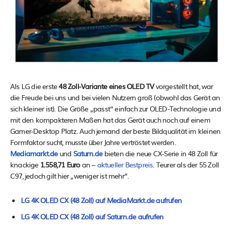
Als LG die erste
48 Zoll-Variante eines OLED TV
vorgestellt hat, war
die Freude bei uns und bei vielen Nutzern groß (obwohl das Gerät an
sich kleiner ist). Die Größe „passt“ einfach zur OLED-Technologie und
mit den kompakteren Maßen hat das Gerät auch noch auf einem
Gamer-Desktop Platz. Auch jemand der beste Bildqualität im kleinen
Formfaktor sucht, musste über Jahre vertröstet werden.
Mediamarkt.de
und
Saturn.de
bieten die neue CX-Serie in 48 Zoll für
knackige
1.558,71 Euro
an –
aktueller Bestpreis
. Teurer als der 55 Zoll
C97, jedoch gilt hier „weniger ist mehr“.
LG 4K OLED CX (48 Zoll) auf MediaMarkt.de aufrufen
LG 4K OLED CX (48 Zoll) auf Saturn.de aufrufen