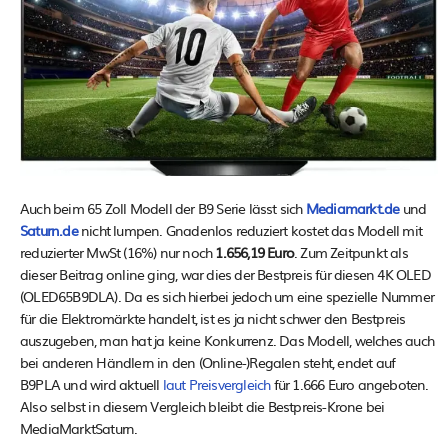
Auch beim 65 Zoll Modell der B9 Serie lässt sich
Mediamarkt.de
und
Saturn.de
nicht lumpen. Gnadenlos reduziert kostet das Modell mit
reduzierter MwSt (16%) nur noch
1.656,19 Euro
. Zum Zeitpunkt als
dieser Beitrag online ging, war dies der Bestpreis für diesen 4K OLED
(OLED65B9DLA). Da es sich hierbei jedoch um eine spezielle Nummer
für die Elektromärkte handelt, ist es ja nicht schwer den Bestpreis
auszugeben, man hat ja keine Konkurrenz. Das Modell, welches auch
bei anderen Händlern in den (Online-)Regalen steht, endet auf
B9PLA und wird aktuell
laut Preisvergleich
für 1.666 Euro angeboten.
Also selbst in diesem Vergleich bleibt die Bestpreis-Krone bei
MediaMarktSaturn.