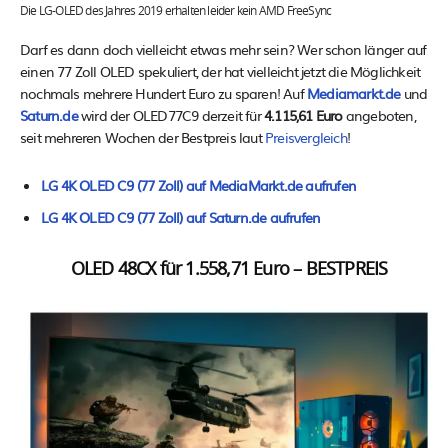
Die LG-OLED des Jahres 2019 erhalten leider kein AMD FreeSync
Darf es dann doch vielleicht etwas mehr sein? Wer schon länger auf
einen 77 Zoll OLED spekuliert, der hat vielleicht jetzt die Möglichkeit
nochmals mehrere Hundert Euro zu sparen! Auf
Mediamarkt.de
und
Saturn.de
wird der OLED77C9 derzeit für
4.115,61 Euro
angeboten,
seit mehreren Wochen der Bestpreis laut
Preisvergleich
!
LG 4K OLED C9 (77 Zoll) auf MediaMarkt.de aufrufen
LG 4K OLED C9 (77 Zoll) auf Saturn.de aufrufen
OLED 48CX für 1.558,71 Euro – BESTPREIS