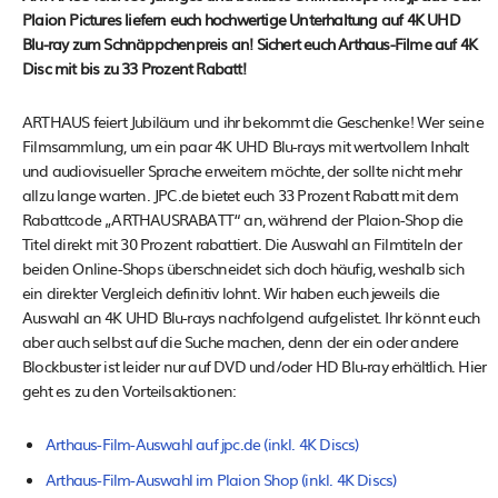
Plaion Pictures liefern euch hochwertige Unterhaltung auf 4K UHD
Blu-ray zum Schnäppchenpreis an! Sichert euch Arthaus-Filme auf 4K
Disc mit bis zu 33 Prozent Rabatt!
ARTHAUS feiert Jubiläum und ihr bekommt die Geschenke! Wer seine
Filmsammlung, um ein paar 4K UHD Blu-rays mit wertvollem Inhalt
und audiovisueller Sprache erweitern möchte, der sollte nicht mehr
allzu lange warten. JPC.de bietet euch 33 Prozent Rabatt mit dem
Rabattcode „ARTHAUSRABATT“ an, während der Plaion-Shop die
Titel direkt mit 30 Prozent rabattiert. Die Auswahl an Filmtiteln der
beiden Online-Shops überschneidet sich doch häufig, weshalb sich
ein direkter Vergleich definitiv lohnt. Wir haben euch jeweils die
Auswahl an 4K UHD Blu-rays nachfolgend aufgelistet. Ihr könnt euch
aber auch selbst auf die Suche machen, denn der ein oder andere
Blockbuster ist leider nur auf DVD und/oder HD Blu-ray erhältlich. Hier
geht es zu den Vorteilsaktionen:
Arthaus-Film-Auswahl auf jpc.de (inkl. 4K Discs)
Arthaus-Film-Auswahl im Plaion Shop (inkl. 4K Discs)