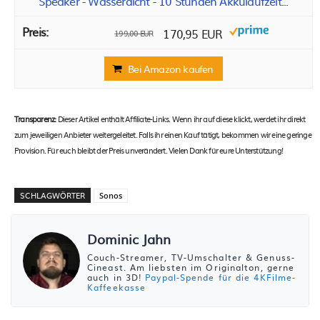
Speaker - Wasserdicht - 10 Stunden Akkulaufzeit...
170,95 EUR
199,00 EUR
Bei Amazon kaufen
Transparenz:
Dieser Artikel enthält Affiliate-Links. Wenn ihr auf diese klickt, werdet ihr direkt
zum jeweiligen Anbieter weitergeleitet. Falls ihr einen Kauf tätigt, bekommen wir eine geringe
Provision. Für euch bleibt der Preis unverändert. Vielen Dank für eure Unterstützung!
SCHLAGWÖRTER
Sonos
Dominic Jahn
Couch-Streamer, TV-Umschalter & Genuss-
Cineast. Am liebsten im Originalton, gerne
auch in 3D!
Paypal-Spende für die 4KFilme-
Kaffeekasse