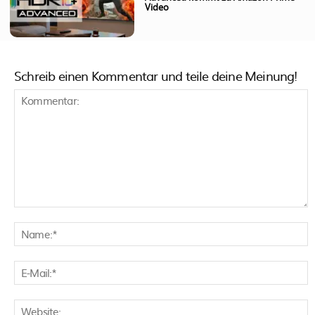
Video
Schreib einen Kommentar und teile deine Meinung!
Kommentar:
N
E
M
W