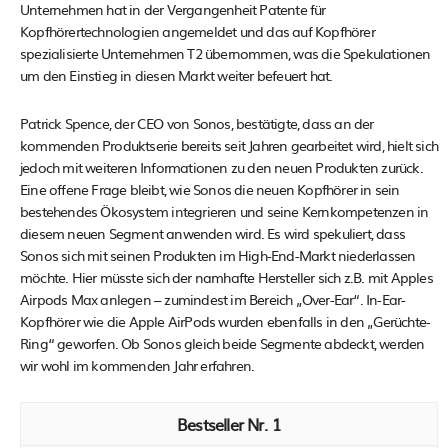
Unternehmen hat in der Vergangenheit Patente für
Kopfhörertechnologien angemeldet und das auf Kopfhörer
spezialisierte Unternehmen T2 übernommen, was die Spekulationen
um den Einstieg in diesen Markt weiter befeuert hat​​.
Patrick Spence, der CEO von Sonos, bestätigte, dass an der
kommenden Produktserie bereits seit Jahren gearbeitet wird, hielt sich
jedoch mit weiteren Informationen zu den neuen Produkten zurück.
Eine offene Frage bleibt, wie Sonos die neuen Kopfhörer in sein
bestehendes Ökosystem integrieren und seine Kernkompetenzen in
diesem neuen Segment anwenden wird​​. Es wird spekuliert, dass
Sonos sich mit seinen Produkten im High-End-Markt niederlassen
möchte. Hier müsste sich der namhafte Hersteller sich z.B. mit Apples
Airpods Max anlegen – zumindest im Bereich „Over-Ear“. In-Ear-
Kopfhörer wie die Apple AirPods wurden ebenfalls in den „Gerüchte-
Ring“ geworfen. Ob Sonos gleich beide Segmente abdeckt, werden
wir wohl im kommenden Jahr erfahren.
1