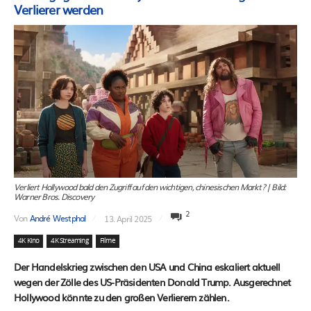
Verlierer werden
Verliert Hollywood bald den Zugriff auf den wichtigen, chinesischen Markt? | Bild:
Warner Bros. Discovery
2
Von
André Westphal
13. April 2025
4K Kino
4K Streaming
Filme
Der Handelskrieg zwischen den USA und China eskaliert aktuell
wegen der Zölle des US-Präsidenten Donald Trump. Ausgerechnet
Hollywood könnte zu den großen Verlierern zählen.