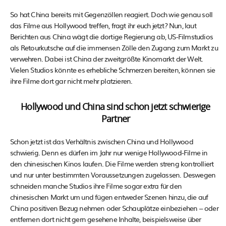
So hat China bereits mit Gegenzöllen reagiert. Doch wie genau soll
das Filme aus Hollywood treffen, fragt ihr euch jetzt? Nun, laut
Berichten aus China wägt die dortige Regierung ab, US-Filmstudios
als Retourkutsche auf die immensen Zölle den Zugang zum Markt zu
verwehren. Dabei ist China der zweitgrößte Kinomarkt der Welt.
Vielen Studios könnte es erhebliche Schmerzen bereiten, können sie
ihre Filme dort gar nicht mehr platzieren.
Hollywood und China sind schon jetzt schwierige
Partner
Schon jetzt ist das Verhältnis zwischen China und Hollywood
schwierig. Denn es dürfen im Jahr nur wenige Hollywood-Filme in
den chinesischen Kinos laufen. Die Filme werden streng kontrolliert
und nur unter bestimmten Voraussetzungen zugelassen. Deswegen
schneiden manche Studios ihre Filme sogar extra für den
chinesischen Markt um und fügen entweder Szenen hinzu, die auf
China positiven Bezug nehmen oder Schauplätze einbeziehen – oder
entfernen dort nicht gern gesehene Inhalte, beispielsweise über