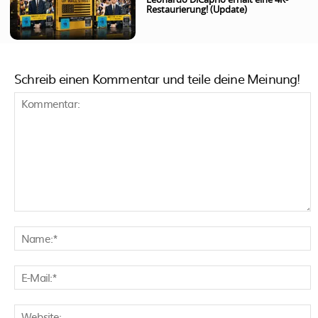
Leonardo DiCaprio erhält eine 4K-
Restaurierung! (Update)
Schreib einen Kommentar und teile deine Meinung!
Kommentar:
N
E
M
W