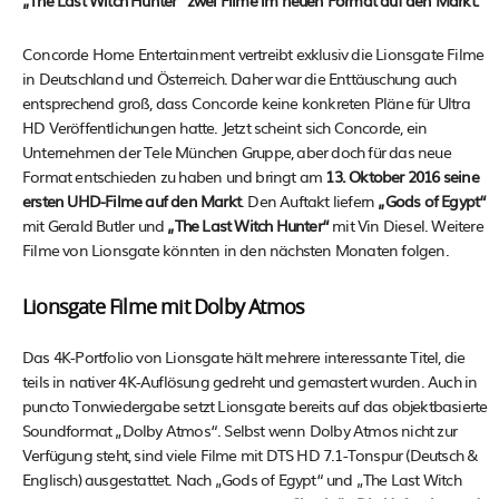
„The Last Witch Hunter“ zwei Filme im neuen Format auf den Markt.
Concorde Home Entertainment vertreibt exklusiv die Lionsgate Filme
in Deutschland und Österreich. Daher war die Enttäuschung auch
entsprechend groß, dass Concorde keine konkreten Pläne für Ultra
HD Veröffentlichungen hatte. Jetzt scheint sich Concorde, ein
Unternehmen der Tele München Gruppe, aber doch für das neue
Format entschieden zu haben und bringt am
13. Oktober 2016 seine
ersten UHD-Filme auf den Markt
. Den Auftakt liefern
„Gods of Egypt“
mit Gerald Butler und
„The Last Witch Hunter“
mit Vin Diesel. Weitere
Filme von Lionsgate könnten in den nächsten Monaten folgen.
Lionsgate Filme mit Dolby Atmos
Das 4K-Portfolio von Lionsgate hält mehrere interessante Titel, die
teils in nativer 4K-Auflösung gedreht und gemastert wurden. Auch in
puncto Tonwiedergabe setzt Lionsgate bereits auf das objektbasierte
Soundformat „Dolby Atmos“. Selbst wenn Dolby Atmos nicht zur
Verfügung steht, sind viele Filme mit DTS HD 7.1-Tonspur (Deutsch &
Englisch) ausgestattet. Nach „Gods of Egypt“ und „The Last Witch