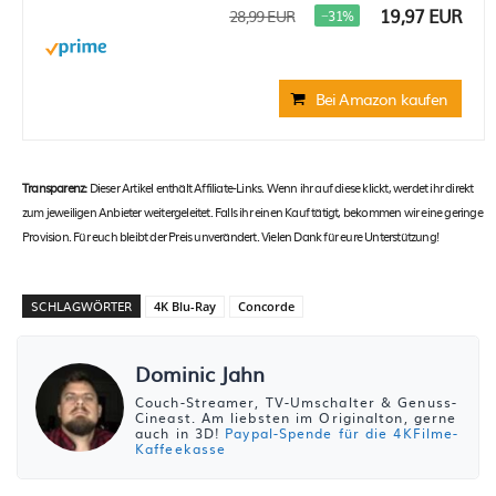
19,97 EUR
28,99 EUR
−31%
Bei Amazon kaufen
Transparenz:
Dieser Artikel enthält Affiliate-Links. Wenn ihr auf diese klickt, werdet ihr direkt
zum jeweiligen Anbieter weitergeleitet. Falls ihr einen Kauf tätigt, bekommen wir eine geringe
Provision. Für euch bleibt der Preis unverändert. Vielen Dank für eure Unterstützung!
SCHLAGWÖRTER
4K Blu-Ray
Concorde
Dominic Jahn
Couch-Streamer, TV-Umschalter & Genuss-
Cineast. Am liebsten im Originalton, gerne
auch in 3D!
Paypal-Spende für die 4KFilme-
Kaffeekasse