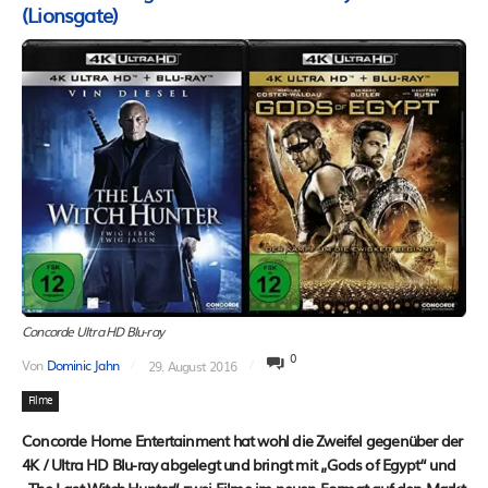
(Lionsgate)
Concorde Ultra HD Blu-ray
0
Von
Dominic Jahn
29. August 2016
Filme
Concorde Home Entertainment hat wohl die Zweifel gegenüber der
4K / Ultra HD Blu-ray abgelegt und bringt mit „Gods of Egypt“ und