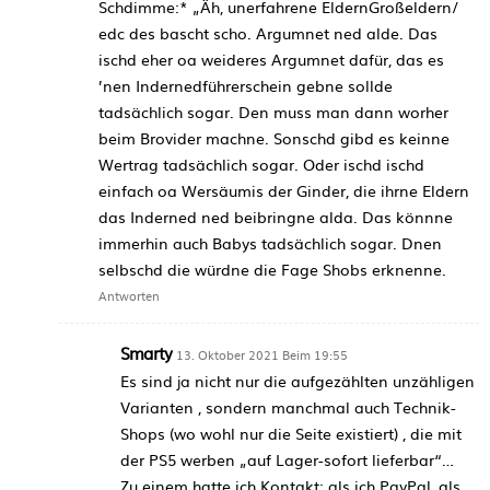
Schdimme:* „Äh, unerfahrene EldernGroßeldern/
edc des bascht scho. Argumnet ned alde. Das
ischd eher oa weideres Argumnet dafür, das es
’nen Indernedführerschein gebne sollde
tadsächlich sogar. Den muss man dann worher
beim Brovider machne. Sonschd gibd es keinne
Wertrag tadsächlich sogar. Oder ischd ischd
einfach oa Wersäumis der Ginder, die ihrne Eldern
das Inderned ned beibringne alda. Das könnne
immerhin auch Babys tadsächlich sogar. Dnen
selbschd die würdne die Fage Shobs erknenne.
Antworten
Smarty
13. Oktober 2021 Beim 19:55
Es sind ja nicht nur die aufgezählten unzähligen
Varianten , sondern manchmal auch Technik-
Shops (wo wohl nur die Seite existiert) , die mit
der PS5 werben „auf Lager-sofort lieferbar“…
Zu einem hatte ich Kontakt: als ich PayPal, als