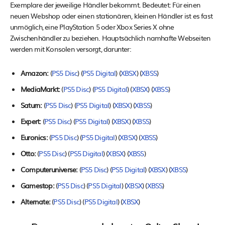
Exemplare der jeweilige Händler bekommt. Bedeutet: Für einen
neuen Webshop oder einen stationären, kleinen Händler ist es fast
unmöglich, eine PlayStation 5 oder Xbox Series X ohne
Zwischenhändler zu beziehen. Hauptsächlich namhafte Webseiten
werden mit Konsolen versorgt, darunter:
Amazon:
(
PS5 Disc
) (
PS5 Digital
) (
XBSX
) (
XBSS
)
MediaMarkt:
(
PS5 Disc
) (
PS5 Digital
) (
XBSX
) (
XBSS
)
Saturn:
(
PS5 Disc
) (
PS5 Digital
) (
XBSX
) (
XBSS
)
Expert:
(
PS5 Disc
) (
PS5 Digital
) (
XBSX
) (
XBSS
)
Euronics:
(
PS5 Disc
) (
PS5 Digital
) (
XBSX
) (
XBSS
)
Otto:
(
PS5 Disc
) (
PS5 Digital
) (
XBSX
) (
XBSS
)
Computeruniverse:
(
PS5 Disc
) (
PS5 Digital
) (
XBSX
) (
XBSS
)
Gamestop:
(
PS5 Disc
) (
PS5 Digital
) (
XBSX
) (
XBSS
)
Alternate:
(
PS5 Disc
) (
PS5 Digital
) (
XBSX
)