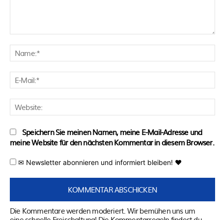
Kommentar:
N
E
M
W
Speichern Sie meinen Namen, meine E-Mail-Adresse und
meine Website für den nächsten Kommentar in diesem Browser.
✉ Newsletter abonnieren und informiert bleiben! ♥
Die Kommentare werden moderiert. Wir bemühen uns um
eine schnelle Freischaltung! Die Kommentarregeln findest du