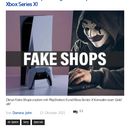
Xbox Series X!
Diese Fake-Shops zocken mit PlayStation 5 und Xbox Series X Konsolen euer Geld
ab!
11
Von
Dominic Jahn
13. Oktober 2021
4K Spiele
Sony
Specials