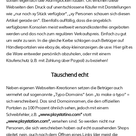
Webseiten den Druck auf unentschlossene Käufer mit Darstellungen
wie „nur noch xy Stück verfügbar“, „xy Personen schauen sich diesen
Artikel gerade an“. Ebenfalls auffällig, dass die angeblich
verfügbaren Konsolen meist weltweit versandkostenfrei angeboten
werden und das noch zum regulären Verkaufspreis. Einfach zu gut
um wahr zu sein. In die gleiche Kerbe schlagen auch Betrüger auf
Händlerportalen wie ebay.de, ebay-kleinanzeigen.de usw. Hier gilt es
die Ware entweder persönlich abzuholen, oder mit einem
Käuferschutz (z.B. mit Zahlung über Paypal) zu beziehen!
Täuschend echt
Neben eigenen Webseiten-Kreationen setzen die Betrüger auch
vermehrt auf sogenannte „Typo-Domains“ (von „to make a typo“ =
sich verschreiben). Das sind Domainnamen, die den offiziellen
Portalen zu 100 Prozent ähnlich sehen, jedoch mit einem
Schreibfehler, z.B.
„www.playstatino.com“
statt
„www.playstation.com“,
versehen sind. So werden nicht nur
Personen, die sich verschrieben haben auf echt aussehenden Shops
gleitet, nein, auch nach dem Öffnen eines Links (der meist die