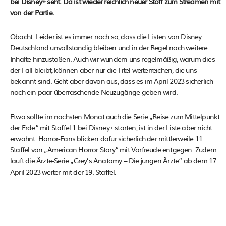
bei Disney+ seht. Da ist wieder reichlich neuer Stoff zum Streamen mit
von der Partie.
Obacht: Leider ist es immer noch so, dass die Listen von Disney
Deutschland unvollständig bleiben und in der Regel noch weitere
Inhalte hinzustoßen. Auch wir wundern uns regelmäßig, warum dies
der Fall bleibt, können aber nur die Titel weiterreichen, die uns
bekannt sind. Geht aber davon aus, dass es im April 2023 sicherlich
noch ein paar überraschende Neuzugänge geben wird.
Etwa sollte im nächsten Monat auch die Serie „Reise zum Mittelpunkt
der Erde“ mit Staffel 1 bei Disney+ starten, ist in der Liste aber nicht
erwähnt. Horror-Fans blicken dafür sicherlich der mittlerweile 11.
Staffel von „American Horror Story“ mit Vorfreude entgegen. Zudem
läuft die Ärzte-Serie „Grey’s Anatomy – Die jungen Ärzte“ ab dem 17.
April 2023 weiter mit der 19. Staffel.