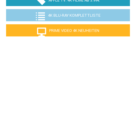
APPLE TV: 4K FILME AB 3.99€
4K BLU-RAY KOMPLETTLISTE
PRIME VIDEO 4K NEUHEITEN