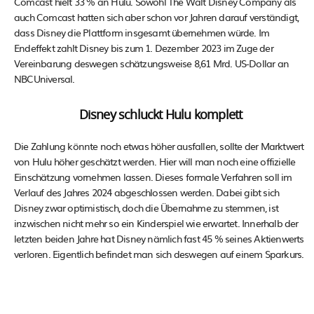
Comcast hielt 33 % an Hulu. Sowohl The Walt Disney Company als
auch Comcast hatten sich aber schon vor Jahren darauf verständigt,
dass Disney die Plattform insgesamt übernehmen würde. Im
Endeffekt zahlt Disney bis zum 1. Dezember 2023 im Zuge der
Vereinbarung deswegen schätzungsweise 8,61 Mrd. US-Dollar an
NBCUniversal.
Disney schluckt Hulu komplett
Die Zahlung könnte noch etwas höher ausfallen, sollte der Marktwert
von Hulu höher geschätzt werden. Hier will man noch eine offizielle
Einschätzung vornehmen lassen. Dieses formale Verfahren soll im
Verlauf des Jahres 2024 abgeschlossen werden. Dabei gibt sich
Disney zwar optimistisch, doch die Übernahme zu stemmen, ist
inzwischen nicht mehr so ein Kinderspiel wie erwartet. Innerhalb der
letzten beiden Jahre hat Disney nämlich fast 45 % seines Aktienwerts
verloren. Eigentlich befindet man sich deswegen auf einem Sparkurs.