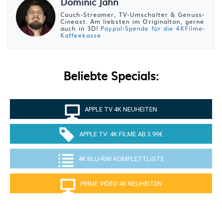
Dominic Jahn
Couch-Streamer, TV-Umschalter & Genuss-
Cineast. Am liebsten im Originalton, gerne
auch in 3D!
Paypal-Spende für die 4KFilme-
Kaffeekasse
Beliebte Specials:
APPLE TV 4K NEUHEITEN
APPLE TV: 4K FILME AB 3.99€
4K BLU-RAY KOMPLETTLISTE
PRIME VIDEO 4K NEUHEITEN