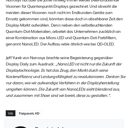
Visionen für Quantenpunkt-Displays gezeichnet. Und obwohl die
meisten dieser Visionen noch nicht im Endkunden-Geräte zum
Einsatz gekommen sind, könnten diese doch in absehbarer Zeit den
Display-Markt aufwühlen. Denn neben den selbstleuchtenden
Quantum-Dot-Materialien, arbeitet das Unternehmen zusätzlich an
einer Kombination aus Micro-LED und Quantum-Dot-Farbfiltern,
genannt NanoLED. Der Aufbau wäre ähnlich wie bei QD-OLED.
Jeff Yurek von Nanosys brachte seine Begeisterung gegenüber
Display Daily zum Ausdruck:
„NanoLED ist nicht nur die Zukunft der
Displaytechnologie. Es hat das Zeug, den Markt durch seine
Kosteneffizienz und Leistungsfähigkeit zu revolutionieren. Denken Sie
nur daran, wie wir aufwendige Verfahren in der Displayherstellung
umgehen können. Die Zukunft von NanoLEDs sieht blendend aus,
und zusammen mit Shoei sind wir bereit, diese zu gestalten.“.
VIA
Flatpanels HD