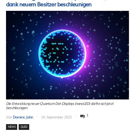
dank neuem Besitzer beschleunigen
Die Entwicklung neuer Quantum Dot-Displays (nanoLED) dürfte sich jetzt
beschleunigen
1
Von
Dominic Jahn
14. September 2023
NEWS
QLED