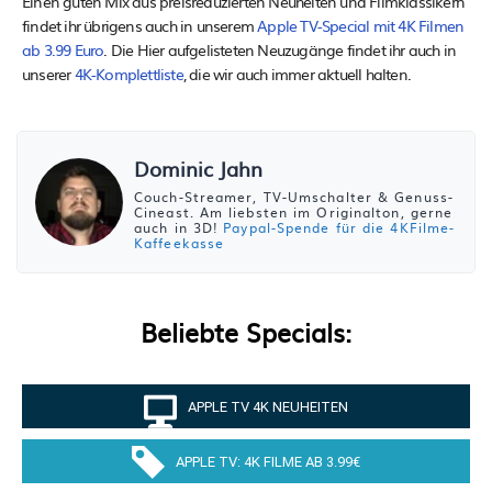
Einen guten Mix aus preisreduzierten Neuheiten und Filmklassikern
findet ihr übrigens auch in unserem
Apple TV-Special mit 4K Filmen
ab 3.99 Euro
. Die Hier aufgelisteten Neuzugänge findet ihr auch in
unserer
4K-Komplettliste
, die wir auch immer aktuell halten.
Dominic Jahn
Couch-Streamer, TV-Umschalter & Genuss-
Cineast. Am liebsten im Originalton, gerne
auch in 3D!
Paypal-Spende für die 4KFilme-
Kaffeekasse
Beliebte Specials:
APPLE TV 4K NEUHEITEN
APPLE TV: 4K FILME AB 3.99€