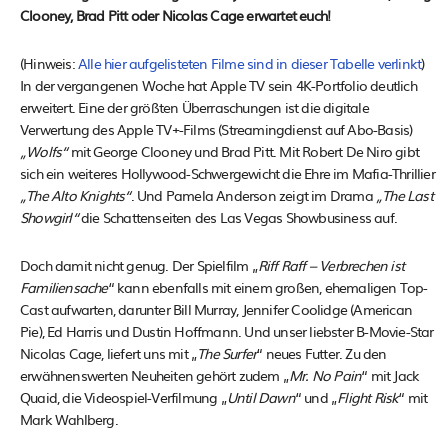
Clooney, Brad Pitt oder Nicolas Cage erwartet euch!
(Hinweis:
Alle hier aufgelisteten Filme sind in dieser Tabelle verlinkt
)
In der vergangenen Woche hat Apple TV sein 4K-Portfolio deutlich
erweitert. Eine der größten Überraschungen ist die digitale
Verwertung des Apple TV+-Films (Streamingdienst auf Abo-Basis)
„Wolfs“
mit George Clooney und Brad Pitt. Mit Robert De Niro gibt
sich ein weiteres Hollywood-Schwergewicht die Ehre im Mafia-Thrillier
„The Alto Knights“
. Und Pamela Anderson zeigt im Drama
„The Last
Showgirl“
die Schattenseiten des Las Vegas Showbusiness auf.
Doch damit nicht genug. Der Spielfilm „
Riff Raff – Verbrechen ist
Familiensache
“ kann ebenfalls mit einem großen, ehemaligen Top-
Cast aufwarten, darunter Bill Murray, Jennifer Coolidge (American
Pie), Ed Harris und Dustin Hoffmann. Und unser liebster B-Movie-Star
Nicolas Cage, liefert uns mit „
The Surfer
“ neues Futter. Zu den
erwähnenswerten Neuheiten gehört zudem „
Mr. No Pain
“ mit Jack
Quaid, die Videospiel-Verfilmung „
Until Dawn
“ und „
Flight Risk
“ mit
Mark Wahlberg.