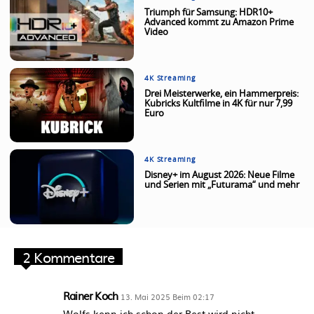
Triumph für Samsung: HDR10+
Advanced kommt zu Amazon Prime
Video
4K Streaming
Drei Meisterwerke, ein Hammerpreis:
Kubricks Kultfilme in 4K für nur 7,99
Euro
4K Streaming
Disney+ im August 2026: Neue Filme
und Serien mit „Futurama“ und mehr
2 Kommentare
Rainer Koch
13. Mai 2025 Beim 02:17
Wolfs kenn ich schon der Rest wird nicht