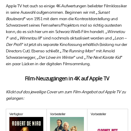
Apple TV hat auch so einige 4K-Aufwertungen beliebter Filmklassiker
in seine Auswahl aufgenommen. Beginnen wir mit „
Sunset
Boulevard
“ von 1951 mit dem man die Kontrastdarstellung und
Schwarzwert seines Fernsehers/Projektors mal so richtig austesten
kann, da es sich hier um ein Schwarz-Weiß-Film handelt. „
Winnetou
I
“ und „
Winnetou III
“ sind nochmals aktualisiert worden und „
Leon –
Der Profi
“ ist jetzt als separate Kinofassung erhältlich (bislang nur der
Directors Cut). Ebenso schließt „
The Running Man
“ mit Arnold
Schwarzenegger, „
Der Löwe im Winter
“ und „
The Next Karate Kid
“
ein paar Lücken in der digitalen Filmsammlung.
Film-Neuzugängen in 4K auf Apple TV
Klickt auf das jeweilige Cover um zum Film-Angebot auf Apple TV zu
gelangen:
Verfügbar
Vorbesteller
Vorbesteller