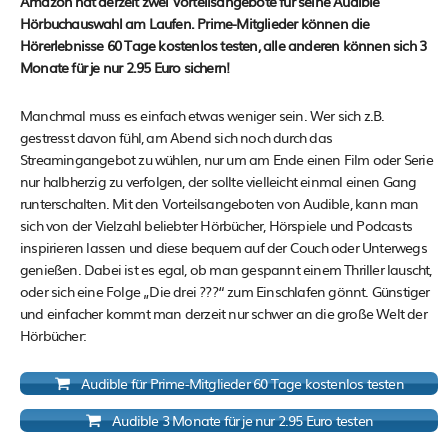
Amazon hat derzeit zwei Vorteilsangebote für seine Audible
Hörbuchauswahl am Laufen. Prime-Mitglieder können die
Hörerlebnisse 60 Tage kostenlos testen, alle anderen können sich 3
Monate für je nur 2.95 Euro sichern!
Manchmal muss es einfach etwas weniger sein. Wer sich z.B.
gestresst davon fühl, am Abend sich noch durch das
Streamingangebot zu wühlen, nur um am Ende einen Film oder Serie
nur halbherzig zu verfolgen, der sollte vielleicht einmal einen Gang
runterschalten. Mit den Vorteilsangeboten von Audible, kann man
sich von der Vielzahl beliebter Hörbücher, Hörspiele und Podcasts
inspirieren lassen und diese bequem auf der Couch oder Unterwegs
genießen. Dabei ist es egal, ob man gespannt einem Thriller lauscht,
oder sich eine Folge „Die drei ???“ zum Einschlafen gönnt. Günstiger
und einfacher kommt man derzeit nur schwer an die große Welt der
Hörbücher:
Audible für Prime-Mitglieder 60 Tage kostenlos testen
Audible 3 Monate für je nur 2.95 Euro testen