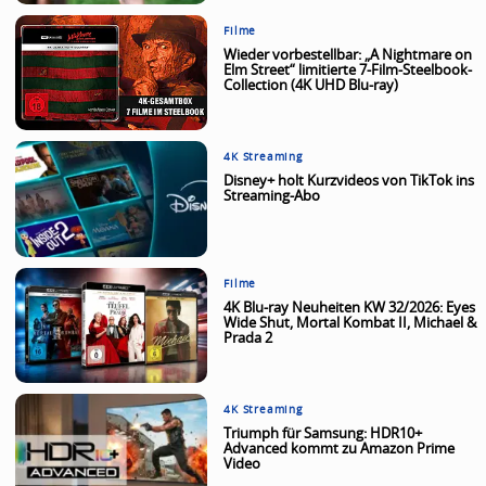
Filme
Wieder vorbestellbar: „A Nightmare on
Elm Street“ limitierte 7-Film-Steelbook-
Collection (4K UHD Blu-ray)
4K Streaming
Disney+ holt Kurzvideos von TikTok ins
Streaming-Abo
Filme
4K Blu-ray Neuheiten KW 32/2026: Eyes
Wide Shut, Mortal Kombat II, Michael &
Prada 2
4K Streaming
Triumph für Samsung: HDR10+
Advanced kommt zu Amazon Prime
Video