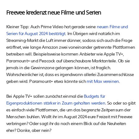
Freevee kredenzt neue Filme und Serien
Kleiner Tipp: Auch Prime Video hat gerade seine
neuen Filme und
Serien für August 2024 bestätigt
. Im Übrigen wird natürlich im
Streaming-Markt die Luft immer dünner, sodass sich auch die Frage
eröffnet, wie lange Amazon zwei voneinander getrennte Plattformen
betreiben will. Beispielsweise kommen Anbieter wie Apple TV+,
Paramount+ und Peacock auf überschaubare Marktanteile. Ob sie
jemals in die Gewinnzone gelangen können, ist fraglich.
Wahrscheinlicher ist, dass es irgendwann allerlei Zusammenschlüsse
geben wird. Paramount+ etwa könnte sich
mit Max vereinen
.
Bei Apple TV+ sollen zunächst einmal die
Budgets für
Eigenproduktionen stärker in Zaum gehalten werden
. So oder so gibt
es einfach viele Plattformen, die um das begrenzte Zeitpensum der
Menschen buhlen. Wollt ihr im August 2024 eure Freizeit mit Freevee
verbringen? Oder sagt ihr da nach einem Blick auf die Neuheiten
eher? Danke, aber nein?