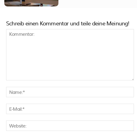
Schreib einen Kommentar und teile deine Meinung!
Kommentar:
N
E
M
W