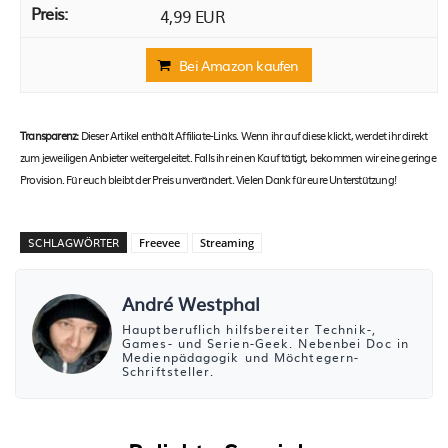
4,99 EUR
Bei Amazon kaufen
Transparenz:
Dieser Artikel enthält Affiliate-Links. Wenn ihr auf diese klickt, werdet ihr direkt
zum jeweiligen Anbieter weitergeleitet. Falls ihr einen Kauf tätigt, bekommen wir eine geringe
Provision. Für euch bleibt der Preis unverändert. Vielen Dank für eure Unterstützung!
SCHLAGWÖRTER
Freevee
Streaming
André Westphal
Hauptberuflich hilfsbereiter Technik-,
Games- und Serien-Geek. Nebenbei Doc in
Medienpädagogik und Möchtegern-
Schriftsteller.