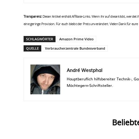
Transparenz:
Dieser Artikel enthält Affiliate-Links. Wenn ihr auf diese klickt, werdet
eine geringe Provision. Für euch bleibt der Preis unverändert. Vielen Dank für eure
SCHLAGWÖRTER
Amazon Prime Video
QUELLE
Verbraucherzentrale Bundesverband
André Westphal
Hauptberuflich hilfsbereiter Technik-,
Möchtegern-Schriftsteller.
Beliebt