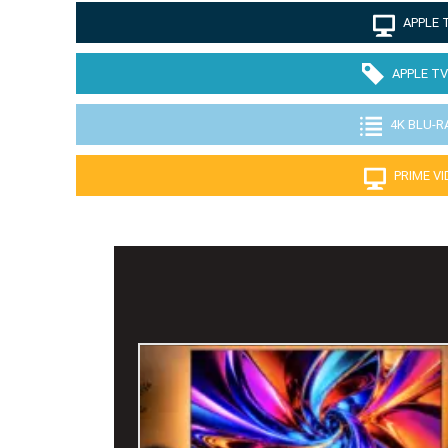
APPLE 
APPLE TV
4K BLU-R
PRIME V