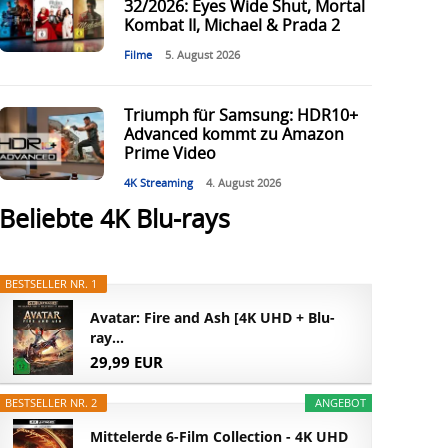
32/2026: Eyes Wide Shut, Mortal
Kombat II, Michael & Prada 2
Filme
5. August 2026
Triumph für Samsung: HDR10+
Advanced kommt zu Amazon
Prime Video
4K Streaming
4. August 2026
Beliebte 4K Blu-rays
BESTSELLER NR. 1
Avatar: Fire and Ash [4K UHD + Blu-
ray...
29,99 EUR
BESTSELLER NR. 2
ANGEBOT
Mittelerde 6-Film Collection - 4K UHD