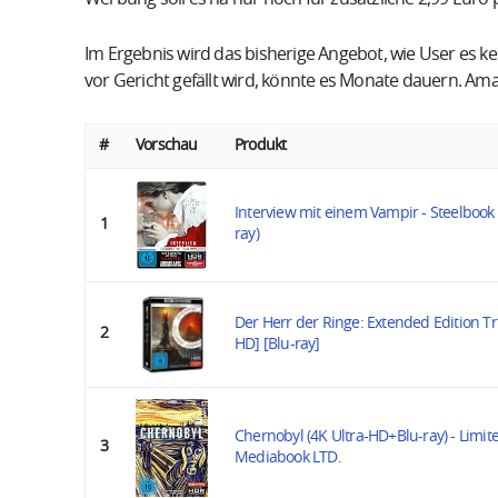
Im Ergebnis wird das bisherige Angebot, wie User es ken
vor Gericht gefällt wird, könnte es Monate dauern. Ama
#
Vorschau
Produkt
Interview mit einem Vampir - Steelbook 
1
ray)
Der Herr der Ringe: Extended Edition Tri
2
HD] [Blu-ray]
Chernobyl (4K Ultra-HD+Blu-ray) - Limite
3
Mediabook LTD.