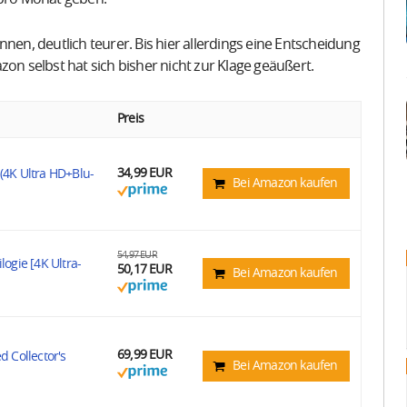
nen, deutlich teurer. Bis hier allerdings eine Entscheidung
zon selbst hat sich bisher nicht zur Klage geäußert.
Preis
34,99 EUR
(4K Ultra HD+Blu-
Bei Amazon kaufen
54,97 EUR
logie [4K Ultra-
50,17 EUR
Bei Amazon kaufen
69,99 EUR
d Collector's
Bei Amazon kaufen