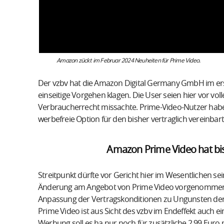
Amazon zückt im Februar 2024 Neuheiten für Prime Video.
Der vzbv hat die Amazon Digital Germany GmbH im er
einseitige Vorgehen klagen. Die User seien hier vor vo
Verbraucherrecht missachte. Prime-Video-Nutzer habe
werbefreie Option für den bisher vertraglich vereinbar
Amazon Prime Video hat bish
Streitpunkt dürfte vor Gericht hier im Wesentlichen s
Änderung am Angebot von Prime Video vorgenommen hat
Anpassung der Vertragskonditionen zu Ungunsten der
Prime Video ist aus Sicht des vzbv im Endeffekt auch e
Werbung soll es ha nur noch für zusätzliche 2,99 Euro