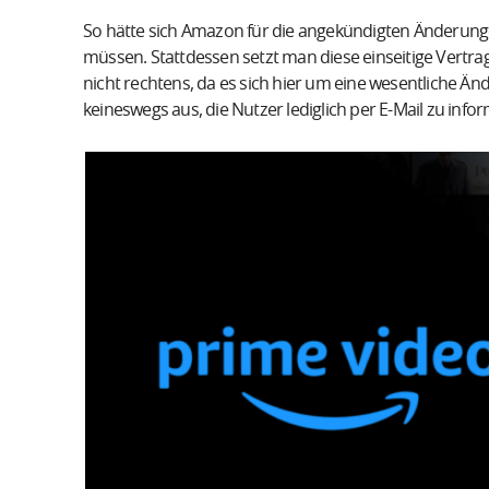
So hätte sich Amazon für die angekündigten Änderun
müssen. Stattdessen setzt man diese einseitige Vertr
nicht rechtens, da es sich hier um eine wesentliche Ä
keineswegs aus, die Nutzer lediglich per E-Mail zu info