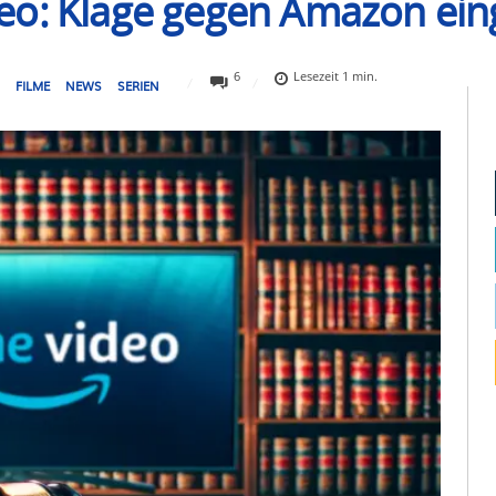
eo: Klage gegen Amazon ein
6
Lesezeit
1
min.
G
FILME
NEWS
SERIEN