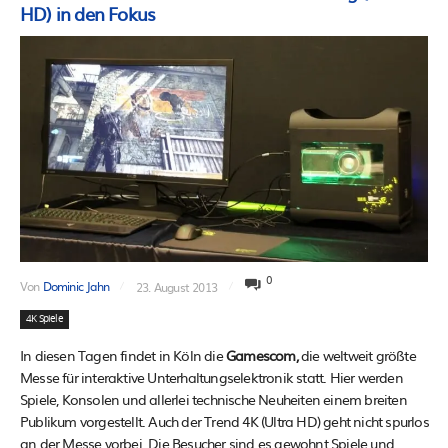
HD) in den Fokus
0
Von
Dominic Jahn
23. August 2013
4K Spiele
In diesen Tagen findet in Köln die
Gamescom,
die weltweit größte
Messe für interaktive Unterhaltungselektronik statt. Hier werden
Spiele, Konsolen und allerlei technische Neuheiten einem breiten
Publikum vorgestellt. Auch der Trend 4K (Ultra HD) geht nicht spurlos
an der Messe vorbei. Die Besucher sind es gewohnt Spiele und