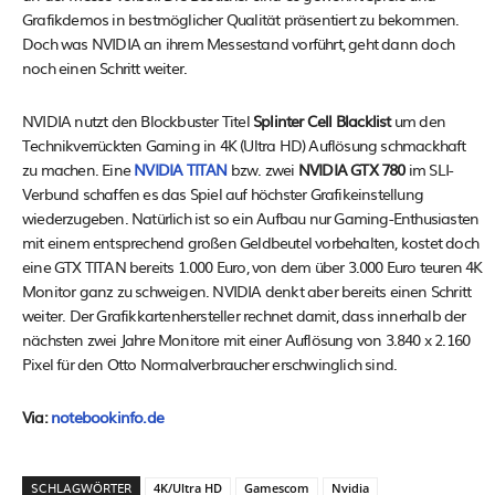
Grafikdemos in bestmöglicher Qualität präsentiert zu bekommen.
Doch was NVIDIA an ihrem Messestand vorführt, geht dann doch
noch einen Schritt weiter.
NVIDIA nutzt den Blockbuster Titel
Splinter Cell Blacklist
um den
Technikverrückten Gaming in 4K (Ultra HD) Auflösung schmackhaft
zu machen. Eine
NVIDIA TITAN
bzw. zwei
NVIDIA GTX 780
im SLI-
Verbund schaffen es das Spiel auf höchster Grafikeinstellung
wiederzugeben. Natürlich ist so ein Aufbau nur Gaming-Enthusiasten
mit einem entsprechend großen Geldbeutel vorbehalten, kostet doch
eine GTX TITAN bereits 1.000 Euro, von dem über 3.000 Euro teuren 4K
Monitor ganz zu schweigen. NVIDIA denkt aber bereits einen Schritt
weiter. Der Grafikkartenhersteller rechnet damit, dass innerhalb der
nächsten zwei Jahre Monitore mit einer Auflösung von 3.840 x 2.160
Pixel für den Otto Normalverbraucher erschwinglich sind.
Via:
notebookinfo.de
SCHLAGWÖRTER
4K/Ultra HD
Gamescom
Nvidia