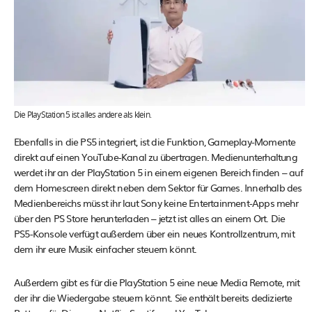
Die PlayStation 5 ist alles andere als klein.
Ebenfalls in die PS5 integriert, ist die Funktion, Gameplay-Momente
direkt auf einen YouTube-Kanal zu übertragen. Medienunterhaltung
werdet ihr an der PlayStation 5 in einem eigenen Bereich finden – auf
dem Homescreen direkt neben dem Sektor für Games. Innerhalb des
Medienbereichs müsst ihr laut Sony keine Entertainment-Apps mehr
über den PS Store herunterladen – jetzt ist alles an einem Ort. Die
PS5-Konsole verfügt außerdem über ein neues Kontrollzentrum, mit
dem ihr eure Musik einfacher steuern könnt.
Außerdem gibt es für die PlayStation 5 eine neue Media Remote, mit
der ihr die Wiedergabe steuern könnt. Sie enthält bereits dedizierte