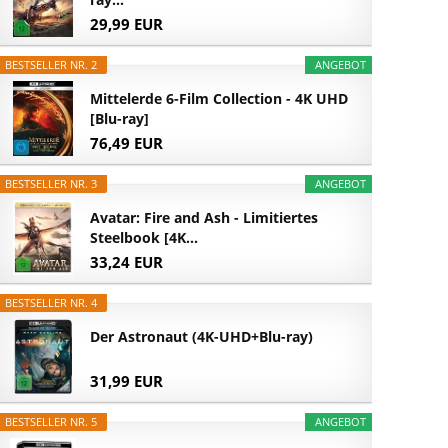
29,99 EUR
BESTSELLER NR. 2
ANGEBOT
Mittelerde 6-Film Collection - 4K UHD
[Blu-ray]
76,49 EUR
BESTSELLER NR. 3
ANGEBOT
Avatar: Fire and Ash - Limitiertes
Steelbook [4K...
33,24 EUR
BESTSELLER NR. 4
Der Astronaut (4K-UHD+Blu-ray)
31,99 EUR
BESTSELLER NR. 5
ANGEBOT