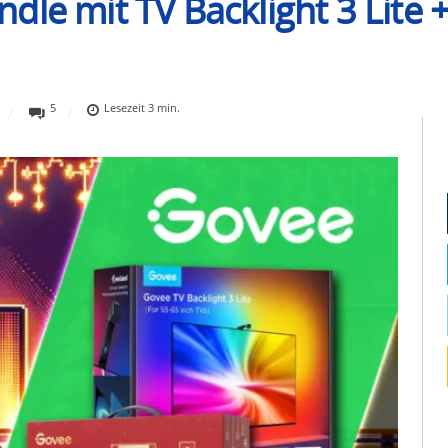
dle mit TV Backlight 3 Lite
5
Lesezeit
3
min.