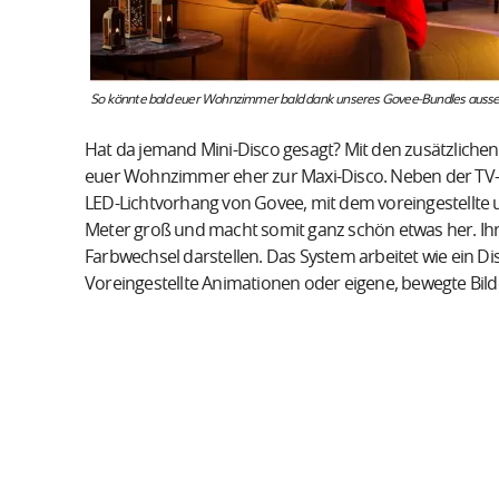
So könnte bald euer Wohnzimmer bald dank unseres Govee-Bundles ausse
Hat da jemand Mini-Disco gesagt? Mit den zusätzlichen
euer Wohnzimmer eher zur Maxi-Disco. Neben der TV-
LED-Lichtvorhang von Govee, mit dem voreingestellte un
Meter groß und macht somit ganz schön etwas her. Ih
Farbwechsel darstellen. Das System arbeitet wie ein D
Voreingestellte Animationen oder eigene, bewegte Bil