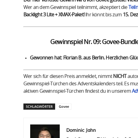
Der hier verloste Gewinn wird von Govee gestellt! Vie
Wer an dem Gewinnspiel teilnimmt, akzeptiert die
Tei
Backlight 3 Lite + XMAX-Paket!
Ihr könnt bis zum
15. De
Gewinnspiel Nr. 09: Govee-Bundle
Gewonnen hat: Florian B. aus Berlin. Herzlichen Gl
Wer sich für diesen Preis anmeldet, nimmt
NICHT
autom
Gewinnspiel-Türchen des Adventskalenders teil. Es mu
aktiven Gewinnspiel-Türchen findest du in unserem
Ad
SCHLAGWÖRTER
Govee
Dominic Jahn