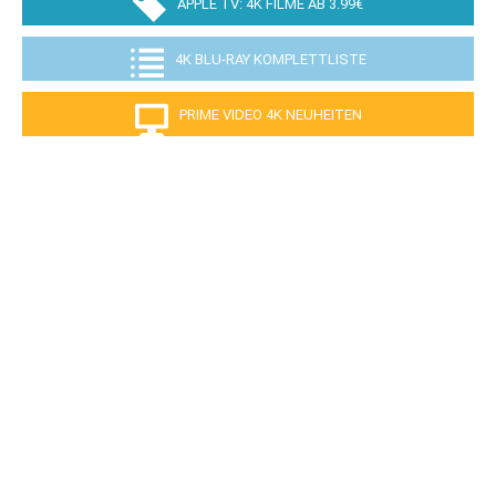
APPLE TV: 4K FILME AB 3.99€
4K BLU-RAY KOMPLETTLISTE
PRIME VIDEO 4K NEUHEITEN