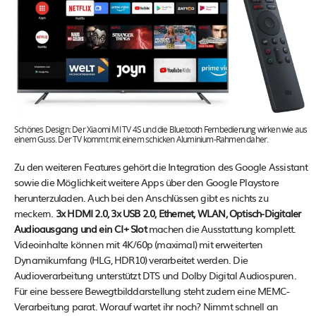
Schönes Design: Der Xiaomi MI TV 4S und die Bluetooth Fernbedienung wirken wie aus
einem Guss. Der TV kommt mit einem schicken Aluminium-Rahmen daher.
Zu den weiteren Features gehört die Integration des Google Assistant
sowie die Möglichkeit weitere Apps über den Google Playstore
herunterzuladen. Auch bei den Anschlüssen gibt es nichts zu
meckern.
3x HDMI 2.0, 3x USB 2.0, Ethernet, WLAN, Optisch-Digitaler
Audioausgang und ein CI+ Slot
machen die Ausstattung komplett.
Videoinhalte können mit 4K/60p (maximal) mit erweiterten
Dynamikumfang (HLG, HDR10) verarbeitet werden. Die
Audioverarbeitung unterstützt DTS und Dolby Digital Audiospuren.
Für eine bessere Bewegtbilddarstellung steht zudem eine MEMC-
Verarbeitung parat. Worauf wartet ihr noch? Nimmt schnell an