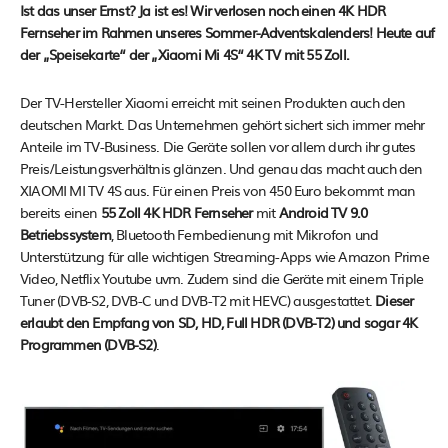
Ist das unser Ernst? Ja ist es! Wir verlosen noch einen 4K HDR
Fernseher im Rahmen unseres Sommer-Adventskalenders! Heute auf
der „Speisekarte“ der „Xiaomi Mi 4S“ 4K TV mit 55 Zoll.
Der TV-Hersteller Xiaomi erreicht mit seinen Produkten auch den
deutschen Markt. Das Unternehmen gehört sichert sich immer mehr
Anteile im TV-Business. Die Geräte sollen vor allem durch ihr gutes
Preis/Leistungsverhältnis glänzen. Und genau das macht auch den
XIAOMI MI TV 4S aus. Für einen Preis von 450 Euro bekommt man
bereits einen
55 Zoll 4K HDR Fernseher
mit
Android TV 9.0
Betriebssystem
, Bluetooth Fernbedienung mit Mikrofon und
Unterstützung für alle wichtigen Streaming-Apps wie Amazon Prime
Video, Netflix Youtube uvm. Zudem sind die Geräte mit einem Triple
Tuner (DVB-S2, DVB-C und DVB-T2 mit HEVC) ausgestattet.
Dieser
erlaubt den Empfang von SD, HD, Full HDR (DVB-T2) und sogar 4K
Programmen (DVB-S2)
.