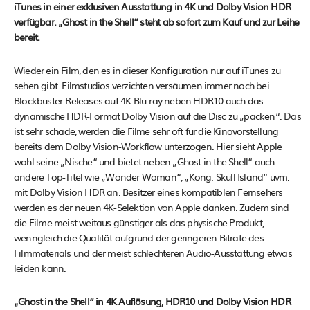
iTunes in einer exklusiven Ausstattung in 4K und Dolby Vision HDR
verfügbar. „Ghost in the Shell“ steht ab sofort zum Kauf und zur Leihe
bereit.
Wieder ein Film, den es in dieser Konfiguration nur auf iTunes zu
sehen gibt. Filmstudios verzichten versäumen immer noch bei
Blockbuster-Releases auf 4K Blu-ray neben HDR10 auch das
dynamische HDR-Format Dolby Vision auf die Disc zu „packen“. Das
ist sehr schade, werden die Filme sehr oft für die Kinovorstellung
bereits dem Dolby Vision-Workflow unterzogen. Hier sieht Apple
wohl seine „Nische“ und bietet neben „Ghost in the Shell“ auch
andere Top-Titel wie „Wonder Woman“, „Kong: Skull Island“ uvm.
mit Dolby Vision HDR an. Besitzer eines kompatiblen Fernsehers
werden es der neuen 4K-Selektion von Apple danken. Zudem sind
die Filme meist weitaus günstiger als das physische Produkt,
wenngleich die Qualität aufgrund der geringeren Bitrate des
Filmmaterials und der meist schlechteren Audio-Ausstattung etwas
leiden kann.
„Ghost in the Shell“ in 4K Auflösung, HDR10 und Dolby Vision HDR