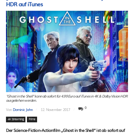
HDR auf iTunes
"Ghost in the Shell" kann ab sofort für 4.99 Euro auf iTunes in 4K & Dolby Vision HDR
ausgeliehen werden.
0
Von
Dominic Jahn
12. November 2017
4K Streaming
Filme
Der Science-Fiction-Actionfilm „Ghost in the Shell“ ist ab sofort auf