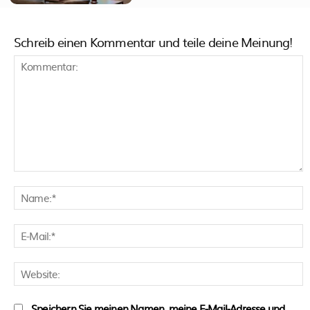
Schreib einen Kommentar und teile deine Meinung!
Kommentar:
N
E
M
W
Speichern Sie meinen Namen, meine E-Mail-Adresse und