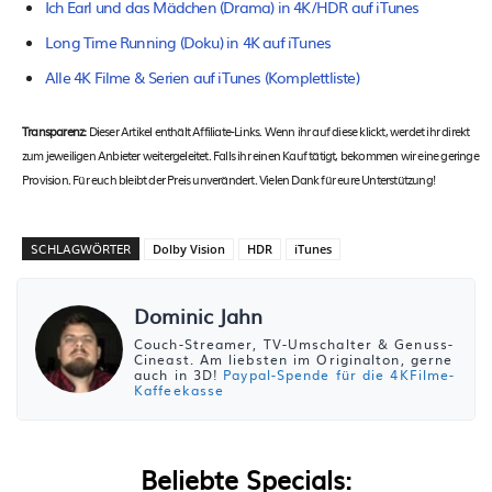
Ich Earl und das Mädchen (Drama) in 4K/HDR auf iTunes
Long Time Running (Doku) in 4K auf iTunes
Alle 4K Filme & Serien auf iTunes (Komplettliste)
Transparenz:
Dieser Artikel enthält Affiliate-Links. Wenn ihr auf diese klickt, werdet ihr direkt
zum jeweiligen Anbieter weitergeleitet. Falls ihr einen Kauf tätigt, bekommen wir eine geringe
Provision. Für euch bleibt der Preis unverändert. Vielen Dank für eure Unterstützung!
SCHLAGWÖRTER
Dolby Vision
HDR
iTunes
Dominic Jahn
Couch-Streamer, TV-Umschalter & Genuss-
Cineast. Am liebsten im Originalton, gerne
auch in 3D!
Paypal-Spende für die 4KFilme-
Kaffeekasse
Beliebte Specials: