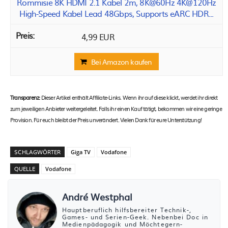
Rommisie 8K HDMI 2.1 Kabel 2m, 8K@60Hz 4K@120Hz
High-Speed Kabel Lead 48Gbps, Supports eARC HDR...
4,99 EUR
Bei Amazon kaufen
Transparenz:
Dieser Artikel enthält Affiliate-Links. Wenn ihr auf diese klickt, werdet ihr direkt
zum jeweiligen Anbieter weitergeleitet. Falls ihr einen Kauf tätigt, bekommen wir eine geringe
Provision. Für euch bleibt der Preis unverändert. Vielen Dank für eure Unterstützung!
SCHLAGWÖRTER
Giga TV
Vodafone
QUELLE
Vodafone
André Westphal
Hauptberuflich hilfsbereiter Technik-,
Games- und Serien-Geek. Nebenbei Doc in
Medienpädagogik und Möchtegern-