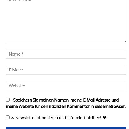
Kommentar:
N
E
M
W
Speichern Sie meinen Namen, meine E-Mail-Adresse und
meine Website für den nächsten Kommentar in diesem Browser.
✉ Newsletter abonnieren und informiert bleiben! ♥