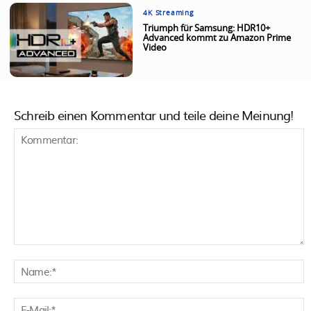
4K Streaming
Triumph für Samsung: HDR10+
Advanced kommt zu Amazon Prime
Video
Schreib einen Kommentar und teile deine Meinung!
Kommentar:
N
E