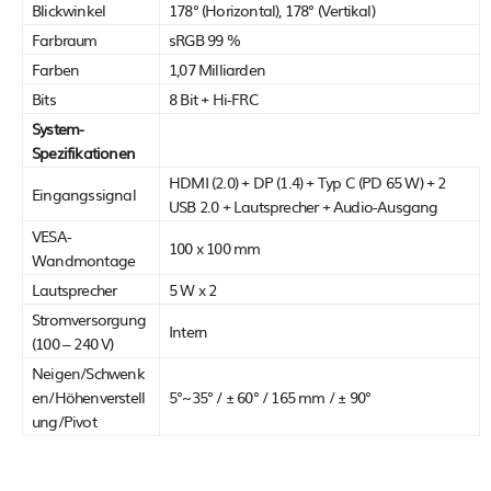
Blickwinkel
178° (Horizontal), 178° (Vertikal)
Farbraum
sRGB 99 %
Farben
1,07 Milliarden
Bits
8 Bit + Hi-FRC
System-
Spezifikationen
HDMI (2.0) + DP (1.4) + Typ C (PD 65 W) + 2
Eingangssignal
USB 2.0 + Lautsprecher + Audio-Ausgang
VESA-
100 x 100 mm
Wandmontage
Lautsprecher
5 W x 2
Stromversorgung
Intern
(100 – 240 V)
Neigen/Schwenk
en/Höhenverstell
5°~35° / ± 60° / 165 mm / ± 90°
ung/Pivot