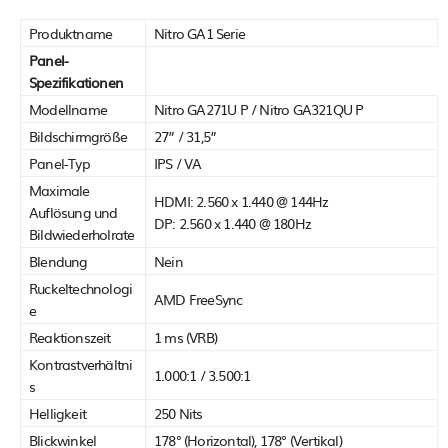
Produktname
Nitro GA1 Serie
Panel-
Spezifikationen
Modellname
Nitro GA271U P / Nitro GA321QU P
Bildschirmgröße
27” / 31,5”
Panel-Typ
IPS / VA
Maximale
HDMI: 2.560 x 1.440 @ 144Hz
Auflösung und
DP: 2.560 x 1.440 @ 180Hz
Bildwiederholrate
Blendung
Nein
Ruckeltechnologi
AMD FreeSync
e
Reaktionszeit
1 ms (VRB)
Kontrastverhältni
1.000:1 / 3.500:1
s
Helligkeit
250 Nits
Blickwinkel
178° (Horizontal), 178° (Vertikal)