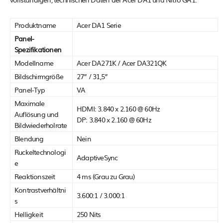
Produktname
Acer DA1 Serie
Panel-
Spezifikationen
Modellname
Acer DA271K / Acer DA321QK
Bildschirmgröße
27” / 31,5”
Panel-Typ
VA
Maximale
HDMI: 3.840 x 2.160 @ 60Hz
Auflösung und
DP: 3.840 x 2.160 @ 60Hz
Bildwiederholrate
Blendung
Nein
Ruckeltechnologi
AdaptiveSync
e
Reaktionszeit
4 ms (Grau zu Grau)
Kontrastverhältni
3.600:1 / 3.000:1
s
Helligkeit
250 Nits