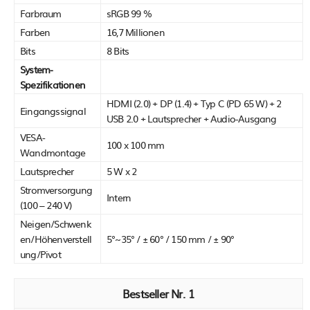
Farbraum
sRGB 99 %
Farben
16,7 Millionen
Bits
8 Bits
System-
Spezifikationen
HDMI (2.0) + DP (1.4) + Typ C (PD 65 W) + 2
Eingangssignal
USB 2.0 + Lautsprecher + Audio-Ausgang
VESA-
100 x 100 mm
Wandmontage
Lautsprecher
5 W x 2
Stromversorgung
Intern
(100 – 240 V)
Neigen/Schwenk
en/Höhenverstell
5°~35° / ± 60° / 150 mm / ± 90°
ung/Pivot
1