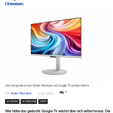
Unwesen
Acer bringt die ersten Smart-Monitore mit Google TV auf den Markt.
0
Von
André Westphal
3. Juni 2024
4K Monitor
4K Streaming
NEWS
Wer hätte das gedacht: Google TV wächst über sich selbst hinaus. Der