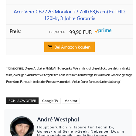
Acer Vero CB272G Monitor 27 Zoll (68,6 cm) Full HD,
120Hz, 3 Jahre Garantie
99,90 EUR
129,90 EUR
Bei Amazon kaufen
Transparenz:
Dieser Artikel enthält Affiliate-Links. Wenn ihr auf diese klickt, werdet ihr direkt
zum jeweiligen Anbieter weitergeleitet. Falls ihr einen Kauf tätigt, bekommen wir eine geringe
Provision. Für euch bleibt der Preis unverändert. Vielen Dank für eure Unterstützung!
SCHLAGWÖRTER
Google TV
Monitor
André Westphal
Hauptberuflich hilfsbereiter Technik-,
Games- und Serien-Geek. Nebenbei Doc in
Medienpädagogik und Möchtegern-