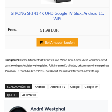
STRONG SRT41 4K UHD Google TV Stick, Android 11,
WiFi
51,98 EUR
Bei Amazon kaufen
Transparenz:
Dieser Artikel enthält Affiliate-Links. Wenn ihr auf diese klickt, werdet ihr direkt
zum jeweiligen Anbieter weitergeleitet. Falls ihr einen Kauf tätigt, bekommen wir eine geringe
Provision. Für euch bleibt der Preis unverändert. Vielen Dank für eure Unterstützung!
SCHLAGWÖRTER
Android
Android TV
Google
Google TV
QUELLE
AFTVNews
André Westphal