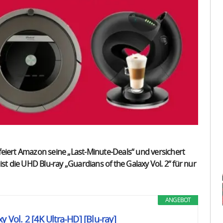
eiert Amazon seine „Last-Minute-Deals“ und versichert
st die UHD Blu-ray „Guardians of the Galaxy Vol. 2“ für nur
ANGEBOT
y Vol. 2 [4K Ultra-HD] [Blu-ray]