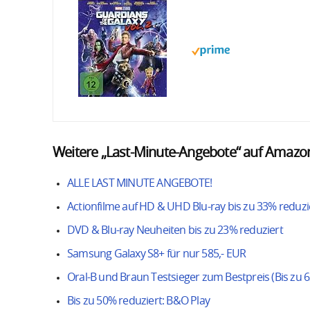
Weitere „Last-Minute-Angebote“ auf Amazon
ALLE LAST MINUTE ANGEBOTE!
Actionfilme auf HD & UHD Blu-ray bis zu 33% reduzi
DVD & Blu-ray Neuheiten bis zu 23% reduziert
Samsung Galaxy S8+ für nur 585,- EUR
Oral-B und Braun Testsieger zum Bestpreis (Bis zu 
Bis zu 50% reduziert: B&O Play