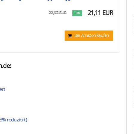
21,11 EUR
22,97 EUR
−8%
Bei Amazon kaufen
.de:
ert
63% reduziert)