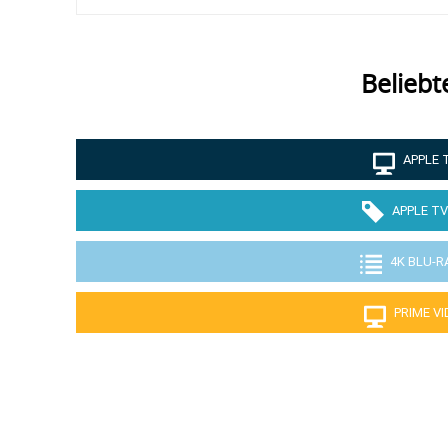
Beliebt
APPLE 
APPLE TV
4K BLU-R
PRIME V