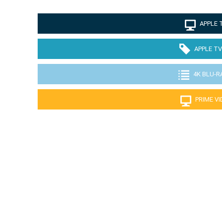
APPLE 
APPLE TV
4K BLU-R
PRIME V