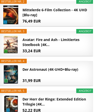
BESTSELLER NR. 2
ANGEBOT
Mittelerde 6-Film Collection - 4K UHD
[Blu-ray]
76,49 EUR
BESTSELLER NR. 3
ANGEBOT
Avatar: Fire and Ash - Limitiertes
Steelbook [4K...
33,24 EUR
BESTSELLER NR. 4
Der Astronaut (4K-UHD+Blu-ray)
31,99 EUR
BESTSELLER NR. 5
ANGEBOT
Der Herr der Ringe: Extended Edition
Trilogie [4K...
52,22 EUR