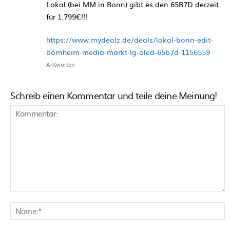
Lokal (bei MM in Bonn) gibt es den 65B7D derzeit
für 1.799€!!!
https://www.mydealz.de/deals/lokal-bonn-edit-
bornheim-media-markt-lg-oled-65b7d-1156559
Antworten
Schreib einen Kommentar und teile deine Meinung!
Kommentar:
N