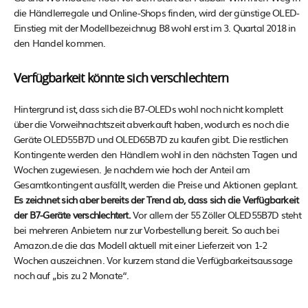
die Händlerregale und Online-Shops finden, wird der günstige OLED-
Einstieg mit der Modellbezeichnug B8 wohl erst im 3. Quartal 2018 in
den Handel kommen.
Verfügbarkeit könnte sich verschlechtern
Hintergrund ist, dass sich die B7-OLEDs wohl noch nicht komplett
über die Vorweihnachtszeit abverkauft haben, wodurch es noch die
Geräte OLED55B7D und OLED65B7D zu kaufen gibt. Die restlichen
Kontingente werden den Händlern wohl in den nächsten Tagen und
Wochen zugewiesen. Je nachdem wie hoch der Anteil am
Gesamtkontingent ausfällt, werden die Preise und Aktionen geplant.
Es zeichnet sich aber bereits der Trend ab, dass sich die Verfügbarkeit
der B7-Geräte verschlechtert.
Vor allem der 55 Zöller OLED55B7D steht
bei mehreren Anbietern nur zur Vorbestellung bereit. So auch bei
Amazon.de die das Modell aktuell mit einer Lieferzeit von 1-2
Wochen auszeichnen. Vor kurzem stand die Verfügbarkeitsaussage
noch auf „bis zu 2 Monate“.