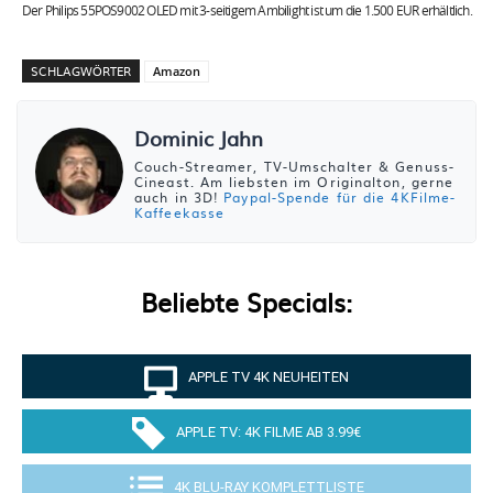
Der Philips 55POS9002 OLED mit 3-seitigem Ambilight ist um die 1.500 EUR erhältlich.
SCHLAGWÖRTER
Amazon
Dominic Jahn
Couch-Streamer, TV-Umschalter & Genuss-
Cineast. Am liebsten im Originalton, gerne
auch in 3D!
Paypal-Spende für die 4KFilme-
Kaffeekasse
Beliebte Specials:
APPLE TV 4K NEUHEITEN
APPLE TV: 4K FILME AB 3.99€
4K BLU-RAY KOMPLETTLISTE