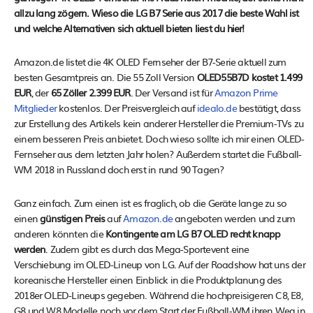
allzu lang zögern. Wieso die LG B7 Serie aus 2017 die beste Wahl ist
und welche Alternativen sich aktuell bieten liest du hier!
Amazon.de listet die 4K OLED Fernseher der B7-Serie aktuell zum
besten Gesamtpreis an. Die 55 Zoll Version
OLED55B7D kostet 1.499
EUR
, der
65 Zöller 2.399 EUR
. Der Versand ist für
Amazon Prime
Mitglieder
kostenlos. Der Preisvergleich auf
idealo.de
bestätigt, dass
zur Erstellung des Artikels kein anderer Hersteller die Premium-TVs zu
einem besseren Preis anbietet. Doch wieso sollte ich mir einen OLED-
Fernseher aus dem letzten Jahr holen? Außerdem startet die Fußball-
WM 2018 in Russland doch erst in rund 90 Tagen?
Ganz einfach. Zum einen ist es fraglich, ob die Geräte lange zu so
einen
günstigen Preis
auf
Amazon.de
angeboten werden und zum
anderen könnten die
Kontingente am LG B7 OLED recht knapp
werden
. Zudem gibt es durch das Mega-Sportevent eine
Verschiebung im OLED-Lineup von LG. Auf der Roadshow hat uns der
koreanische Hersteller einen Einblick in die Produktplanung des
2018er OLED-Lineups gegeben. Während die hochpreisigeren C8, E8,
G8 und W8 Modelle noch vor dem Start der Fußball-WM ihren Weg in