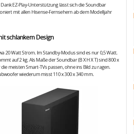
Dank EZ-Play-Unterstützung lässt sich die Soundbar
oniert mit allen Hisense-Fernsehern ab dem Modelljahr
it schlankem Design
a 20 Watt Strom. Im Standby-Modus sind es nur 0,5 Watt.
mmt auf 2 kg. Als Maße der Soundbar (B X H X T) sind 800 x
 die meisten Smart-TVs passen, ohne ins Bild zu ragen.
r Subwoofer wiederum misst 110 x 300 x 340 mm.