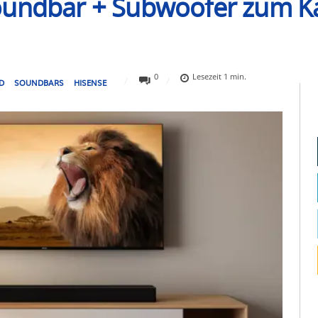
oundbar + Subwoofer zum K
0
Lesezeit
1
min.
D
SOUNDBARS
HISENSE