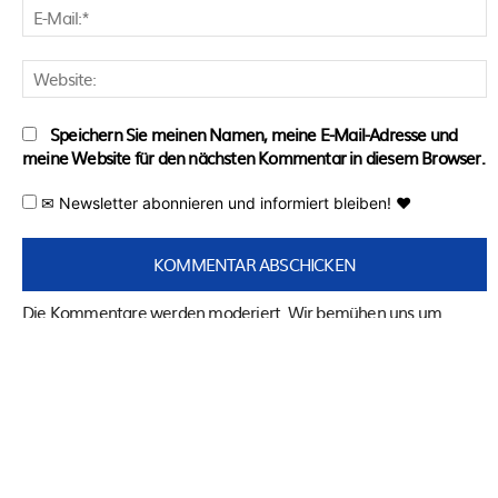
E
M
W
Speichern Sie meinen Namen, meine E-Mail-Adresse und
meine Website für den nächsten Kommentar in diesem Browser.
✉ Newsletter abonnieren und informiert bleiben! ♥
Die Kommentare werden moderiert. Wir bemühen uns um
eine schnelle Freischaltung! Die Kommentarregeln findest du
HIER!
WER WIR SIND:
Seit 2012 berichten wir über technologische Neuheiten und