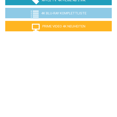
APPLE TV: 4K FILME AB 3.99€
4K BLU-RAY KOMPLETTLISTE
PRIME VIDEO 4K NEUHEITEN