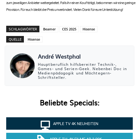
zum jeweiligen Anbieter weitergeleitet. Falls ihr einen Kauf tätigt, bekommen wir eine geringe
Provision. Für euch bleibt der Preis unverändert. Vielen Dank für eure Unterstützung!
SCHLAGWÖRTER
Beamer
CES 2025
Hisense
QUELLE
Hisense
André Westphal
Hauptberuflich hilfsbereiter Technik-,
Games- und Serien-Geek. Nebenbei Doc in
Medienpädagogik und Möchtegern-
Schriftsteller.
Beliebte Specials:
APPLE TV 4K NEUHEITEN