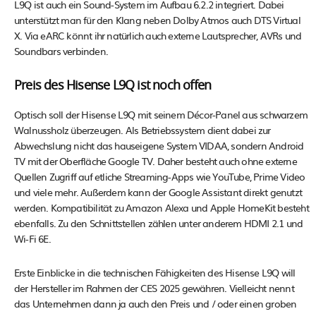
L9Q ist auch ein Sound-System im Aufbau 6.2.2 integriert. Dabei
unterstützt man für den Klang neben Dolby Atmos auch DTS Virtual
X. Via eARC könnt ihr natürlich auch externe Lautsprecher, AVRs und
Soundbars verbinden.
Preis des Hisense L9Q ist noch offen
Optisch soll der Hisense L9Q mit seinem Décor-Panel aus schwarzem
Walnussholz überzeugen. Als Betriebssystem dient dabei zur
Abwechslung nicht das hauseigene System VIDAA, sondern Android
TV mit der Oberfläche Google TV. Daher besteht auch ohne externe
Quellen Zugriff auf etliche Streaming-Apps wie YouTube, Prime Video
und viele mehr. Außerdem kann der Google Assistant direkt genutzt
werden. Kompatibilität zu Amazon Alexa und Apple HomeKit besteht
ebenfalls. Zu den Schnittstellen zählen unter anderem HDMI 2.1 und
Wi-Fi 6E.
Erste Einblicke in die technischen Fähigkeiten des Hisense L9Q will
der Hersteller im Rahmen der CES 2025 gewähren. Vielleicht nennt
das Unternehmen dann ja auch den Preis und / oder einen groben